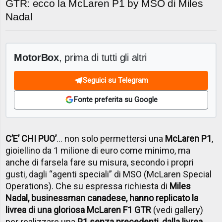
GTR: ecco la McLaren P1 by MSO di Miles
Nadal
MotorBox
, prima di tutti gli altri
Seguici su Telegram
Fonte preferita su Google
C’E’ CHI PUO’
… non solo permettersi una
McLaren P1
,
gioiellino da 1 milione di euro come minimo, ma
anche di farsela fare su misura, secondo i propri
gusti, dagli “agenti speciali” di MSO (McLaren Special
Operations). Che su espressa richiesta di
Miles
Nadal, businessman canadese, hanno replicato la
livrea di una gloriosa McLaren F1 GTR
(vedi gallery)
per realizzare una
P1 senza precedenti, dalla livrea