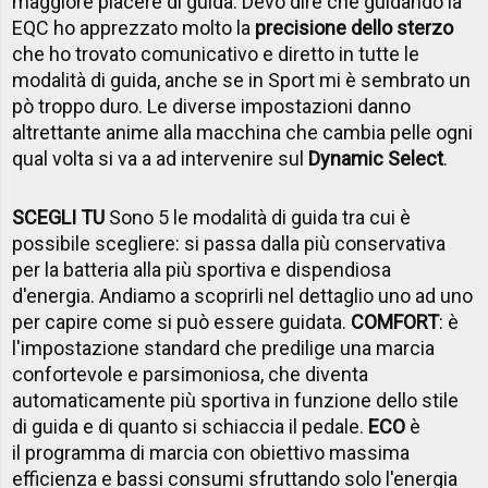
maggiore piacere di guida. Devo dire che guidando la
EQC ho apprezzato molto la
precisione dello sterzo
che ho trovato comunicativo e diretto in tutte le
modalità di guida, anche se in Sport mi è sembrato un
pò troppo duro. Le diverse impostazioni danno
altrettante anime alla macchina che cambia pelle ogni
qual volta si va a ad intervenire sul
Dynamic Select
.
SCEGLI TU
Sono 5 le modalità di guida tra cui è
possibile scegliere: si passa dalla più conservativa
per la batteria alla più sportiva e dispendiosa
d'energia. Andiamo a scoprirli nel dettaglio uno ad uno
per capire come si può essere guidata.
COMFORT
: è
l'impostazione standard che predilige una marcia
confortevole e parsimoniosa, che diventa
automaticamente più sportiva in funzione dello stile
di guida e di quanto si schiaccia il pedale.
ECO
è
il
programma di marcia con obiettivo massima
efficienza e bassi consumi sfruttando solo l'energia