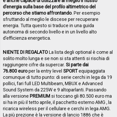
è anche capace di utilizzare al meglio il flusso
d'energia sulla base del profilo altimetrico del
percorso che stiamo affrontando
. Per esempio
sfruttando al meglio le discese per recuperare
energia. Tutta questo si traduce in una guida
autonoma di secondo livello e in un livello alto
d'efficienza energetica.
NIENTE DI REGALATO
La lista degli optional è come al
solito molto lunga e se non si sta attenti si rischia di
raggiungere cifre da supercar.
Si parte dai
76.800 euro
per la entry level
SPORT
equipaggiata
comunque di tutto punto: di serie cerchi in lega da 19
pollici, fari full LED Multibeam, MBUX e Advanced
Sound System da 225W e 9 altoparlanti. Passando
alla versione
PREMIUM
si toccano gli 80.500 euro ma
si ha in più il tetto aprile, il pacchetto esterno AMG , la
ricarica wireless per il cellulare e cerchi in lega AMG.
La più prezione è la versione di lancio 1886 che è