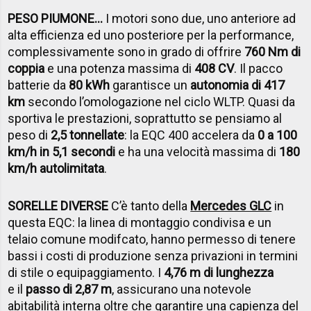
PESO PIUMONE…
I motori sono due, uno anteriore ad
alta efficienza ed uno posteriore per la performance,
complessivamente sono in grado di offrire
760 Nm di
coppia
e una potenza massima di
408 CV
. Il pacco
batterie da
80 kWh
garantisce un
autonomia di 417
km
secondo l’omologazione nel ciclo WLTP. Quasi da
sportiva le prestazioni, soprattutto se pensiamo al
peso di
2,5 tonnellate
: la EQC 400 accelera da
0 a 100
km/h in 5,1 secondi
e ha una velocità massima di
180
km/h autolimitata
.
SORELLE DIVERSE
C’è tanto della
Mercedes GLC
in
questa EQC: la linea di montaggio condivisa e un
telaio comune modifcato, hanno permesso di tenere
bassi i costi di produzione senza privazioni in termini
di stile o equipaggiamento. I
4,76 m di lunghezza
e il
passo di 2,87 m
, assicurano una notevole
abitabilità interna oltre che garantire una capienza del