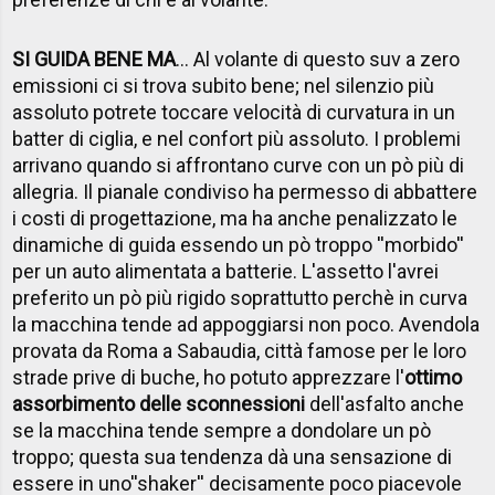
SI GUIDA BENE MA
... Al volante di questo suv a zero
emissioni ci si trova subito bene; nel silenzio più
assoluto potrete toccare velocità di curvatura in un
batter di ciglia, e nel confort più assoluto. I problemi
arrivano quando si affrontano curve con un pò più di
allegria. Il pianale condiviso ha permesso di abbattere
i costi di progettazione, ma ha anche penalizzato le
dinamiche di guida essendo un pò troppo ''morbido''
per un auto alimentata a batterie. L'assetto l'avrei
preferito un pò più rigido soprattutto perchè in curva
la macchina tende ad appoggiarsi non poco. Avendola
provata da Roma a Sabaudia, città famose per le loro
strade prive di buche, ho potuto apprezzare l'
ottimo
assorbimento delle sconnessioni
dell'asfalto anche
se la macchina tende sempre a dondolare un pò
troppo; questa sua tendenza dà una sensazione di
essere in uno''shaker'' decisamente poco piacevole