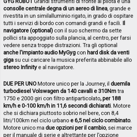
GYG ROBOT
Grandi strumenti di fronte al pilota e una
consolle centrale degna di un aereo di linea
, grande e
rivestita in un similalluminio rigato, in grado di ospitare
tutti i servizi di bordo con comandi grandi e facili.
Il
navigatore (optional)
con il suo schermo da sette
pollici sta appoggiato sulla plancia, al centro, per farsi
vedere senza troppe distrazioni. Tra gli optional
anche l'impianto audio MyGyg
con
hard disk da venti
giga
su cui caricare la musica preferita abbinabile allo
stereo Infinity
e al navigatore.
DUE PER UNO
Motore unico per la Journey, il
duemila
turbodiesel Volswagen da 140 cavalli e 310Nm
tra
1750 e 2000 giri con filtro antiparticolato
, per 188
km/h e 0-100 km/h in 11,6 secondi dichiarati
. Motore
che si dichiara piuttosto sobrio nel bere, con 8,4
litri/100km nel ciclo urbano
e 6,5 nel ciclo combinato
.
Motore unico ma
due opzioni per il cambio
, sei marce
per il manuale di serie e altrettante per l'opzione