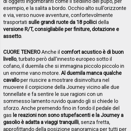
di oggetti ingombranti come il sedilino del pupo, per
esempio, e la salita a bordo. Occhio alto sull'orizzonte
e via, verso nuove avventure, confortevolmente
trasportati
sulle grandi ruote da 18 pollici
della
versione R/T, consigliabile per finiture, dotazione e
assetto
.
CUORE TENERO
Anche il
comfort acustico è di buon
livello
, turbato però dall'innesto europeo sotto il
cofano, il duemila che si immagina piccolo piccolo in
un enorme vano motore.
Al duemila manca qualche
cavallo
per riuscire a mostrare disinvoltura nel
muovere il corpicione della Journey vicino alle due
tonnellate e fa sentire le sue ragioni con un
sommesso lamento ruvido quando gli si chiede lo
sforzo. Anche premendo fino in fondo il pedale del
gas
le reazioni non sono stupefacenti e la Journey a
gasolio è adatta a viaggi tranquilli
, senza fretta,
approfittando della posizione panoramica per tutti per