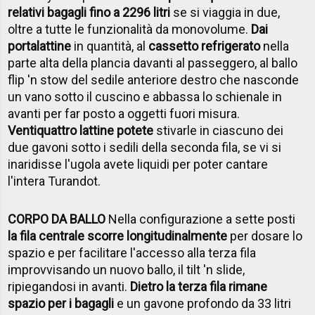
relativi bagagli fino a 2296 litri
se si viaggia in due,
oltre a tutte le funzionalità da monovolume.
Dai
portalattine
in quantità, al
cassetto refrigerato
nella
parte alta della plancia davanti al passeggero, al ballo
flip 'n stow del sedile anteriore destro che nasconde
un vano sotto il cuscino e abbassa lo schienale in
avanti per far posto a oggetti fuori misura.
Ventiquattro lattine potete
stivarle in ciascuno dei
due gavoni sotto i sedili della seconda fila, se vi si
inaridisse l'ugola avete liquidi per poter cantare
l'intera Turandot.
CORPO DA BALLO
Nella configurazione a sette posti
la fila centrale scorre longitudinalmente
per dosare lo
spazio e per facilitare l'accesso alla terza fila
improvvisando un nuovo ballo, il tilt 'n slide,
ripiegandosi in avanti.
Dietro la terza fila rimane
spazio per i bagagli
e un gavone profondo da 33 litri