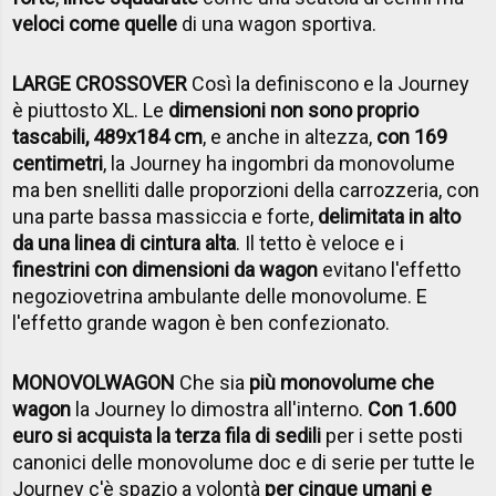
veloci come quelle
di una wagon sportiva.
LARGE CROSSOVER
Così la definiscono e la Journey
è piuttosto XL. Le
dimensioni non sono proprio
tascabili, 489x184 cm
, e anche in altezza,
con 169
centimetri
, la Journey ha ingombri da monovolume
ma ben snelliti dalle proporzioni della carrozzeria, con
una parte bassa massiccia e forte,
delimitata in alto
da una linea di cintura alta
. Il tetto è veloce e i
finestrini con dimensioni da wagon
evitano l'effetto
negoziovetrina ambulante delle monovolume. E
l'effetto grande wagon è ben confezionato.
MONOVOLWAGON
Che sia
più monovolume che
wagon
la Journey lo dimostra all'interno.
Con 1.600
euro si acquista la terza fila di sedili
per i sette posti
canonici delle monovolume doc e di serie per tutte le
Journey c'è spazio a volontà
per cinque umani e