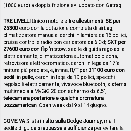
(1800 euro) a doppia frizione sviluppato con Getrag.
TRE LIVELLI
Unico motore e
tre allestimenti: SE per
25300
euro con la dotazione completa di airbag,
climatizzatore manuale, cerchi in lamiera da 16 pollici,
cruise control e radio con caricatore da 6 Cd;
SXT per
27600 euro con flip 'n stow
, sedile di guida regolabile
elettricamente, climatizzatore automatico bizona,
retrovisore elettrocromatico, cerchi in lega da 17"e
finiture più pregiate, e, infine,
R/T per 31100 euro con
sedili in pelle
, cerchi in lega da 19 pollici, specchi
regolabili elettricamente, vivavoce bluetooth, sistema
multimediale MyGiG 20 con schermo da 6,5",
telecamera posteriore e qualche cromatura
uozzamerican
. Open week dal 9 al 14 giugno.
COME VA
Si sta
in alto sulla Dodge Journey
, ma il
sedile di guida
si abbassa a sufficienza
per evitare la