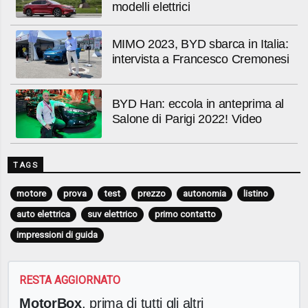
modelli elettrici
MIMO 2023, BYD sbarca in Italia:
intervista a Francesco Cremonesi
BYD Han: eccola in anteprima al
Salone di Parigi 2022! Video
TAGS
motore
prova
test
prezzo
autonomia
listino
auto elettrica
suv elettrico
primo contatto
impressioni di guida
RESTA AGGIORNATO
MotorBox
, prima di tutti gli altri