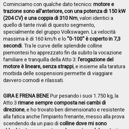
Cominciamo con qualche dato tecnico:
motore e
trazione sono all'anteriore, con una potenza di 150 kW
(204 CV) e una coppia di 310 Nm
, valori identici a
quello di tante rivali di questo segmento,
specialmente del gruppo Volkswagen. La velocità
massima è di 160 km/h e lo
''0-100'' è coperto in 7,3
secondi
. Tra le curve delle splendide colline
piemontesi ho apprezzato fin da subito la vocazione
familiare e tranquilla della Atto 3:
l'erogazione del
motore è lineare, senza strappi
, e insieme alla taratura
morbida delle sospensioni permette di viaggiare
davvero comodi e rilassati.
GIRA E FRENA BENE
Pur pesando i suoi 1.750 kg, la
Atto 3
rimane sempre composta nei cambi di
direzione
, e ho trovato ben dimensionato e resistente
alla fatica anche l’impianto frenante, messo alla prova
scendendo da un paio di
colline dove mi sono