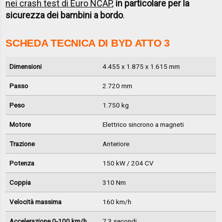
nei crash test di Euro NCAP
,
in particolare per la
sicurezza dei bambini a bordo
.
SCHEDA TECNICA DI BYD ATTO 3
Dimensioni
4.455 x 1.875 x 1.615 mm
Passo
2.720 mm
Peso
1.750 kg
Motore
Elettrico sincrono a magneti
Trazione
Anteriore
Potenza
150 kW / 204 CV
Coppia
310 Nm
Velocità massima
160 km/h
Accelerazione 0-100 km/h
7,3 secondi