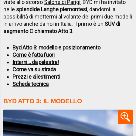
viste allo scorso
Salone di Parigi
, BYD mi ha invitato
nelle
splendide Langhe piemontesi
, dandomi la
possibilità di mettermi al volante dei primi due modelli
in arrivo anche da noi in Italia. Il primo è un
SUV di
segmento C chiamato Atto 3
.
Byd Atto 3: modello e posizionamento
Come è fatta fuori
Interni... da palestra!
Come va su strada
Prezzi e allestimenti
Scheda tecnica
BYD ATTO 3: IL MODELLO