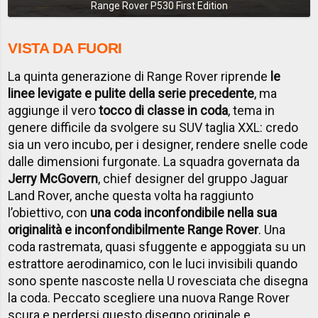
Range Rover P530 First Edition
VISTA DA FUORI
La quinta generazione di Range Rover riprende
le
linee levigate e pulite della serie precedente
, ma
aggiunge il vero
tocco di classe in coda
, tema in
genere difficile da svolgere su SUV taglia XXL: credo
sia un vero incubo, per i designer, rendere snelle code
dalle dimensioni furgonate. La squadra governata da
Jerry McGovern
, chief designer del gruppo Jaguar
Land Rover, anche questa volta ha raggiunto
l’obiettivo, con
una coda inconfondibile nella sua
originalità e inconfondibilmente Range Rover
. Una
coda rastremata, quasi sfuggente e appoggiata su un
estrattore aerodinamico, con le luci invisibili quando
sono spente nascoste nella U rovesciata che disegna
la coda. Peccato scegliere una nuova Range Rover
scura e perdersi questo disegno originale e