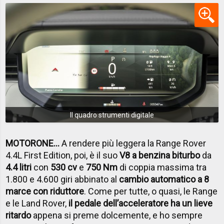
Il quadro strumenti digitale
MOTORONE...
A rendere più leggera la Range Rover
4.4L First Edition, poi, è il suo
V8 a benzina biturbo
da
4.4 litri
con
530 cv
e
750 Nm
di coppia massima tra
1.800 e 4.600 giri abbinato al
cambio automatico a 8
marce con riduttore
. Come per tutte, o quasi, le Range
e le Land Rover,
il pedale dell’acceleratore ha un lieve
ritardo
appena si preme dolcemente, e ho sempre