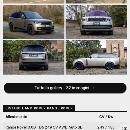
Tutta la gallery - 32 immagini
LISTINO LAND ROVER RANGE ROVER
Allestimento
CV / Kw
Range Rover 3.0D TD6 249 CV AWD Auto SE
249 / 183
133.