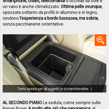
smartphone, chiavi, telecomandi
o occhiali da sole e
un vano è anche climatizzato.
Ottima pelle ovunque
,
spezzata soltanto da profili in alluminio e in legno,
rendono
l'esperienza a bordo lussuosa, ma sobria
,
senza pacchianerie ostentative.
Tanto spazio per gli oggetti (e ci mancherebbe...)
AL SECONDO PIANO
La seduta, come sempre sulle
Range Rover,
è molto alta, più che panoramica
: al