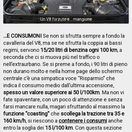
Un V8 forzuto e... mangione
...E CONSUMONI
Se non si sfrutta sempre a fondo la
cavalleria del V8, ma se ne sfrutta la coppia ai bassi
regimi, servono
15/20 litri di benzina ogni 100 km
, a
seconda che ci si muova più nel traffico o
nell’extraurbano. Se si preme a fondo, i 90 litri di pieno
non durano molto e nella home page dello schermo
centrale c’è una simpatica voce “Risparmio” che
indica il consumo medio dall’ultima accensione,
spesso un valore superiore ai 50 l/100km
. Ma non vi
fate spaventare, con un poco di attenzione e senza
farsi mancare nulla, magari sfruttando al massimo la
funzione ''coasting''
che
scollega la trazione tra 35 e
160 km/h
, si riescono a
contenere i consumi
anche
entro la soglia dei
15 l/100 km
. Con questa sezione