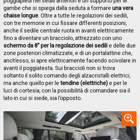
poggiapiedi nei sedili anteriori e un supporto per le
gambe che si spiega dalla seduta a formare
una vera
chaise longue
. Oltre a tutte le regolazioni dei sedili,
con tre memorie in cui fissare differenti posizioni,
anche il sedile centrale ruota in avanti elettricamente
fino a diventare un bracciolo, attrezzato con uno
schermo da 8” per la regolazione dei sedili
e delle due
zone posteriori climatizzate, e di un portalattine che,
anch’esso, si apre elettricamente facendo scivolare in
avanti il poggiatesta. Sui braccioli non si trova
soltanto il solito comando degli alzacristalli elettrici,
ma anche quello per le
tendine (elettriche)
e per le
luci di cortesia, con la possibilità di comandare sia il
lato in cui si siede, sia l’opposto.