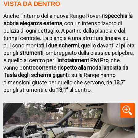
VISTA DA DENTRO
Anche l’interno della nuova Range Rover
rispecchia la
sobria eleganza esterna
, con un intenso lavoro di
pulizia di ogni dettaglio. A partire dalla plancia e dal
tunnel centrale. La plancia è una struttura lineare su
cui sono montati
i due schermi
, quello davanti al pilota
per gli
strumenti
, ombreggiato dalla classica palpebra,
e quello al centro per l’
infotainment Pivi Pro
, che
vanno c
ontrocorrente rispetto alla moda lanciata da
Tesla degli schermi giganti
: sulla Range hanno
dimensioni giuste per quello che servono, da
13,7”
per gli strumenti e da
13,1”
al centro.