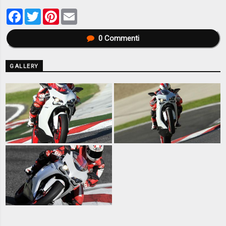
Facebook
Twitter
Pinterest
Email
0
Commenti
GALLERY