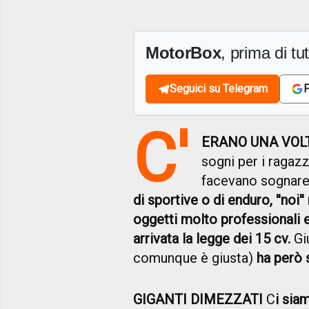
MotorBox
, prima di tutt
Seguici su Telegram
F
C'
ERANO UNA VOL
sogni per i ragazz
facevano sognare,
di sportive o di enduro, ''noi
oggetti molto professionali e 
arrivata la legge dei 15 cv.
Giu
comunque è giusta)
ha però 
GIGANTI DIMEZZATI
C
i sia