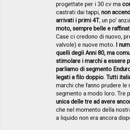
progettate per i 30 cv ma
co
castrati dai tappi,
non accend
arrivati i primi 4T
, un po' anz
moto, sempre belle e raffina
Case ci credono di nuovo, pr
valvole) e nuove moto.
I num
quelli degli Anni 80, ma com
stimolare i marchi a essere 
parliamo di segmento Enduro 
legati a filo doppio
.
Tutti itali
marchi che fanno prudere le m
segmento a modo loro. Tre 
unica delle tre ad avere ancor
che nel momento della nostr
a liquido non era ancora disp