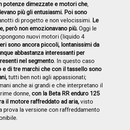
n potenze dimezzate e motori che
,
evano più gli entusiasmi. Poi sono
ianotti di progetto e non velocissimi.
Le
te, però non emozionavano più.
Oggi le
opongono nuovi motori (liquido 4
eri sono ancora piccoli, lontanissimi da
unque abbastanza interessanti per
presenti nel segmento
. In questo caso
e di tre marchi che con il tassello sono
ani,
tutti ben noti agli appassionati;
ani anche ai grandi e che interpretano il
prime donne,
con la Beta RR enduro 125
a il motore raffreddato ad aria,
visto
a prova la versione con raffreddamento
onibile.