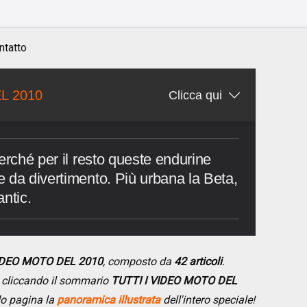
o
ntatto
L 2010
Clicca qui
erché per il resto queste endurine
 da divertimento. Più urbana la Beta,
ntic.
VIDEO MOTO DEL 2010
, composto da
42 articoli
.
se cliccando il sommario
TUTTI I VIDEO MOTO DEL
do pagina la
panoramica illustrata
dell'intero speciale!