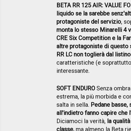
BETA RR 125 AIR: VALUE 
liquid
o se la sarebbe senz'alt
protagoniste del servizio
, so
monta lo stesso Minarelli 4 
CRE Six Competition e la Fan
altre protagoniste di questo 
RR LC non toglierà dal listino
caratteristiche (e soprattut
interessante.
SOFT ENDURO
Senza ombra d
estrema, la più morbida e con
salta in sella.
Pedane basse, 
all'indietro fanno capire che l
Diciamoci la verità,
la qualit
classe,
ma almeno la Beta ri