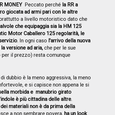
FOR MONEY
Peccato perché
la RR a
ro giocata ad armi pari con le altre
prattutto a livello motoristico dato che
valvole che equipaggia sia la HM 125
tic Motor Caballero 125 regolarità, le
servizio
. In ogni caso
l'arrivo della nuova
 la versione ad aria,
che per le sue
to per il prezzo) resta comunque
i dubbio è la meno aggressiva, la meno
fortevole, e si capisce non appena le si
sella morbida e manubrio girato
'indole è più cittadina delle altre
.
à dei materiali non è da prima della
esce a non sembrare povera,
ha un look