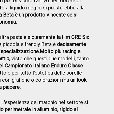
n po'
. Di sicuro l'arrivo del motore di
o a liquido meglio si presterebbe alla
la Beta è un prodotto vincente se si
conomia.
altra pasta è sicuramente
la Hm CRE Six
a piccola e frendly Beta è
decisamente
a specializzazione.
Molto più racing e
ntic,
visto che questi due modelli, tanto
el Campionato Italiano Enduro Classe
tto e per tutto l'estetica delle sorelle
ci con grafiche o colorazioni ma
un look
a piacere.
L'esperienza del marchio nel settore si
o perimetrale in alluminio, rigido al