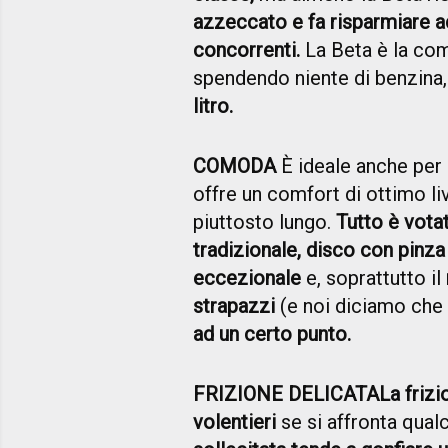
azzeccato e fa risparmiare add
concorrenti.
La Beta è la com
spendendo niente di benzina
litro.
COMODA
È ideale anche per 
offre un comfort di ottimo liv
piuttosto lungo.
Tutto è votat
tradizionale, disco con pinz
eccezionale
e, soprattutto il
strapazzi
(e noi diciamo che
ad un certo punto.
FRIZIONE DELICATA
La frizi
volentieri
se si affronta qual