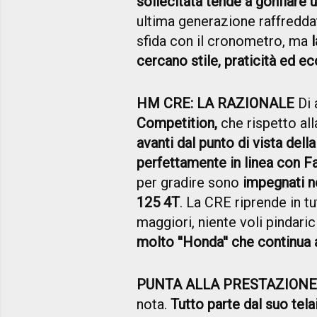
sollecitata tende a gonfiare u
ultima generazione raffreddat
sfida con il cronometro, ma
cercano stile, praticità ed e
HM CRE: LA RAZIONALE
Di 
Competition,
che rispetto all
avanti dal punto di vista dell
perfettamente in linea con Fa
per gradire sono
impegnati n
125 4T
. La CRE riprende in tu
maggiori, niente voli pindari
molto ''Honda'' che continua 
PUNTA ALLA PRESTAZIONE
nota.
Tutto parte dal suo telai