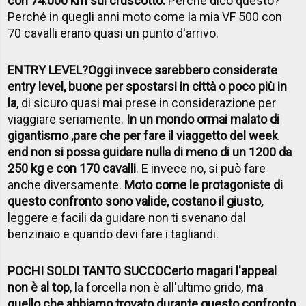
con 74.000 km sul cruscotto.
Perché dico questo?
Perché in quegli anni moto come la mia VF 500 con
70 cavalli erano quasi un punto d'arrivo.
ENTRY LEVEL?
Oggi invece sarebbero considerate
entry level, buone per spostarsi in città o poco più in
la
, di sicuro quasi mai prese in considerazione per
viaggiare seriamente.
In un mondo ormai malato di
gigantismo ,pare che per fare il viaggetto del week
end non si possa guidare nulla di meno di un 1200 da
250 kg e con 170 cavalli
. E invece no, si può fare
anche diversamente.
Moto come le protagoniste di
questo confronto sono valide, costano il giusto,
leggere e facili da guidare non ti svenano dal
benzinaio e quando devi fare i tagliandi.
POCHI SOLDI TANTO SUCCO
Certo magari l'appeal
non è al top
, la forcella non è all'ultimo grido,
ma
quello che abbiamo trovato durante questo confronto,