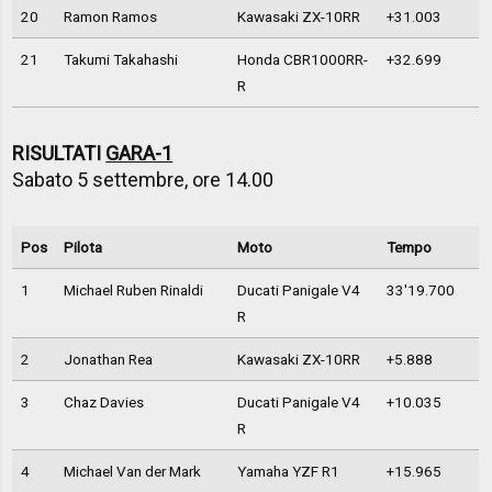
20
Ramon Ramos
Kawasaki ZX-10RR
+31.003
21
Takumi Takahashi
Honda CBR1000RR-
+32.699
R
RISULTATI
GARA-1
Sabato 5 settembre, ore 14.00
Pos
Pilota
Moto
Tempo
1
Michael Ruben Rinaldi
Ducati Panigale V4
33'19.700
R
2
Jonathan Rea
Kawasaki ZX-10RR
+5.888
3
Chaz Davies
Ducati Panigale V4
+10.035
R
4
Michael Van der Mark
Yamaha YZF R1
+15.965