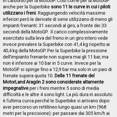
in carbonio per la MotoGP. Così come per la MotoGP
anche per la Superbike
sono 11 le curve in cui i piloti
utilizzano i freni
. Raggiungendo velocità massime
inferiori però le derivate di serie utilizzano di meno gli
impianti frenanti: 31 secondi al giro, a fronte dei 33
secondi della MotoGP. Il carico complessivamente
esercitato sulla leva del freno in un giro intero vede
invece prevalere la Superbike con 41,4 kg rispetto ai
40,4 kg della MotoGP. Per la Superbike la pressione
dell’impianto frenante non supera mai gli 11 bar, ma
non è inferiore ai 10 bar in 5 curve. Invece per la
MotoGP si spinge fino a 12,9 bar ma solo in un paio di
frenate supera quota 10.
Delle 11 frenate del
MotorLand Aragón 2 sono considerate altamente
impegnative
per i freni mentre 5 sono di media
difficoltà e le altre 4 sono light. La più dura in assoluto
è l’ultima curva perché le Superbike vi arrivano dopo
aver percorso un rettilineo lungo quasi un km (968
metri per la precisione): per passare dai 305 km/h ai