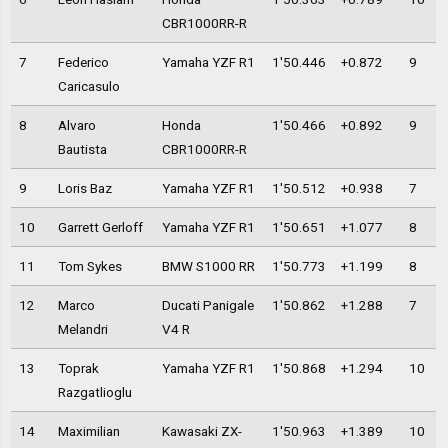
CBR1000RR-R
7
Federico
Yamaha YZF R1
1'50.446
+0.872
9
Caricasulo
8
Alvaro
Honda
1'50.466
+0.892
9
Bautista
CBR1000RR-R
9
Loris Baz
Yamaha YZF R1
1'50.512
+0.938
7
10
Garrett Gerloff
Yamaha YZF R1
1'50.651
+1.077
8
11
Tom Sykes
BMW S1000 RR
1'50.773
+1.199
8
12
Marco
Ducati Panigale
1'50.862
+1.288
7
Melandri
V4 R
13
Toprak
Yamaha YZF R1
1'50.868
+1.294
10
Razgatlioglu
14
Maximilian
Kawasaki ZX-
1'50.963
+1.389
10