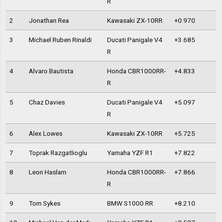
R
2
Jonathan Rea
Kawasaki ZX-10RR
+0.970
3
Michael Ruben Rinaldi
Ducati Panigale V4
+3.685
R
4
Alvaro Bautista
Honda CBR1000RR-
+4.833
R
5
Chaz Davies
Ducati Panigale V4
+5.097
R
6
Alex Lowes
Kawasaki ZX-10RR
+5.725
7
Toprak Razgatlioglu
Yamaha YZF R1
+7.822
8
Leon Haslam
Honda CBR1000RR-
+7.866
R
9
Tom Sykes
BMW S1000 RR
+8.210