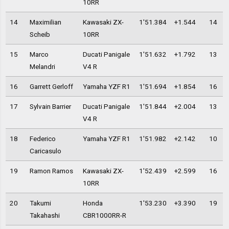
10RR
14
Maximilian
Kawasaki ZX-
1'51.384
+1.544
14
Scheib
10RR
15
Marco
Ducati Panigale
1'51.632
+1.792
13
Melandri
V4 R
16
Garrett Gerloff
Yamaha YZF R1
1'51.694
+1.854
16
17
Sylvain Barrier
Ducati Panigale
1'51.844
+2.004
13
V4 R
18
Federico
Yamaha YZF R1
1'51.982
+2.142
10
Caricasulo
19
Ramon Ramos
Kawasaki ZX-
1'52.439
+2.599
16
10RR
20
Takumi
Honda
1'53.230
+3.390
19
Takahashi
CBR1000RR-R