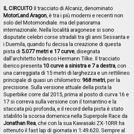
IL CIRCUITO
Il tracciato di Alcaniz, denominato
MotorLand Aragon
, è tra i più moderni e recenti non
solo del Motomondiale. ma del panorama
internazionale. Nella località aragonese si sono
disputate celebri corse stradali tra gli anni Sessanta e
i Duemila, quando fu decisa la creazione di questa
pista di
5.077 metri e 17 curve
, disegnata
dall'architetto tedesco Hermann Tilke. Il tracciato
iberico presenta
10 curve a sinistra e 7 a destra
, con
una carreggiata di 15 metri di larghezza e un rettilineo
principale di quasi un chilometro:
968 metri
, per la
precisione. Sulla versione attuale della pista la
Superbike corre dal 2015, prima al posto di curva 16 e
17 si correva sulla versione con il tornantino e la
staccata più profonda, e il record della pista è stato
stabilito la scorsa domenica nella Superpole Race da
Jonathan Rea
, che con la sua Kawasaki ZX-10RR ha
ottenuto il fast lap di giornata in 1:49.620. Sempre al