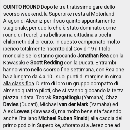
QUINTO ROUND
Dopo le tre tiratissime gare dello
scorso weekend, la Superbike resta al Motorland
Aragon di Alcaniz per il suo quinto appuntamento
stagionale, per quello che è stato dominato come
round di Teurel, una bellissima cittadina a pochi
chilometri dal circuito. In questo campionato molto
iberico
totalmente riscritto
dal Covid-19 il titolo
mondiale se lo stanno giocando
Jonathan Rea
con la
Kawasaki e
Scott Redding
con la Ducati. Entrambi
hanno vinto nello scorso fine settimana, con Rea che
ha allungato da 4 a 10 i suoi punti di margine in
cima
alla classifica
. Dietro di loro un gruppo compatto di
almeno quattro piloti, che si stanno giocando la terza
piazza iridata: Toprak
Razgatlioglu
(Yamaha), Chaz
Davies
(Ducati), Michael
van der Mark
(Yamaha) ed
Alex
Lowes
(Kawasaki), ma molto bene sta facendo
anche l'italiano
Michael Ruben Rinaldi
, alla caccia del
primo podio in Superbike, sfiorato si a Jerez che ad