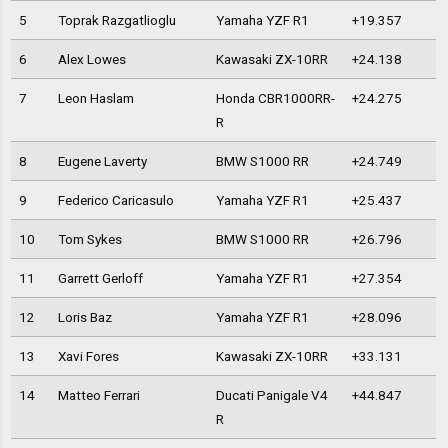
5
Toprak Razgatlioglu
Yamaha YZF R1
+19.357
6
Alex Lowes
Kawasaki ZX-10RR
+24.138
7
Leon Haslam
Honda CBR1000RR-
+24.275
R
8
Eugene Laverty
BMW S1000 RR
+24.749
9
Federico Caricasulo
Yamaha YZF R1
+25.437
10
Tom Sykes
BMW S1000 RR
+26.796
11
Garrett Gerloff
Yamaha YZF R1
+27.354
12
Loris Baz
Yamaha YZF R1
+28.096
13
Xavi Fores
Kawasaki ZX-10RR
+33.131
14
Matteo Ferrari
Ducati Panigale V4
+44.847
R