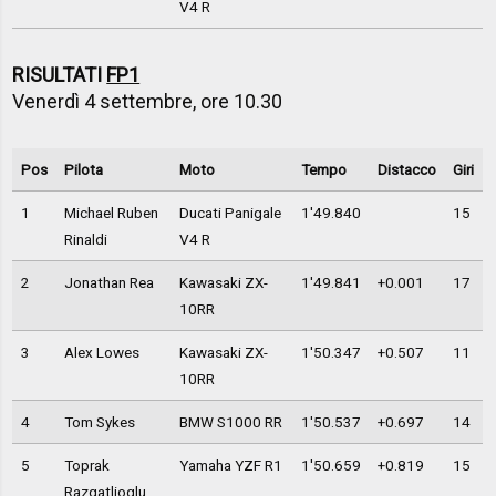
V4 R
RISULTATI
FP1
Venerdì 4 settembre, ore 10.30
Pos
Pilota
Moto
Tempo
Distacco
Giri
1
Michael Ruben
Ducati Panigale
1'49.840
15
Rinaldi
V4 R
2
Jonathan Rea
Kawasaki ZX-
1'49.841
+0.001
17
10RR
3
Alex Lowes
Kawasaki ZX-
1'50.347
+0.507
11
10RR
4
Tom Sykes
BMW S1000 RR
1'50.537
+0.697
14
5
Toprak
Yamaha YZF R1
1'50.659
+0.819
15
Razgatlioglu