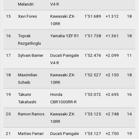
Melandri
V4 R
15
Xavi Fores
Kawasaki ZX-
1'51.689
+1.312
18
10RR
16
Toprak
Yamaha YZF R1
1'51.738
+1.361
18
Razgatlioglu
17
Sylvain Barrier
Ducati Panigale
1'52.476
+2.099
11
V4 R
18
Maximilian
Kawasaki ZX-
1'52.527
+2.150
18
Scheib
10RR
19
Takumi
Honda
1'53.072
+2.695
16
Takahashi
CBR1000RR-R
20
Ramon Ramos
Kawasaki ZX-
1'53.125
+2.748
14
10RR
21
Matteo Ferrari
Ducati Panigale
1'53.127
+2.750
19