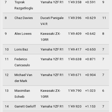
7
Toprak
Yamaha YZF R1
1'49.358
+0.591
9
Razgatlioglu
8
Chaz Davies
Ducati Panigale
1'49.396
+0.629
11
V4 R
9
Alex Lowes
Kawasaki ZX-
1'49.409
+0.642
8
10RR
10
Loris Baz
Yamaha YZF R1
1'49.417
+0.650
7
11
Federico
Yamaha YZF R1
1'49.638
+0.871
7
Caricasulo
12
Michael Van
Yamaha YZF R1
1'49.671
+0.904
7
der Mark
13
Maximilian
Kawasaki ZX-
1'49.790
+1.023
6
Scheib
10RR
14
Garrett Gerloff
Yamaha YZF R1
1'49.920
+1.153
7