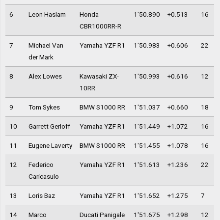
6
Leon Haslam
Honda
1'50.890
+0.513
16
CBR1000RR-R
7
Michael Van
Yamaha YZF R1
1'50.983
+0.606
22
der Mark
8
Alex Lowes
Kawasaki ZX-
1'50.993
+0.616
12
10RR
9
Tom Sykes
BMW S1000 RR
1'51.037
+0.660
18
10
Garrett Gerloff
Yamaha YZF R1
1'51.449
+1.072
16
11
Eugene Laverty
BMW S1000 RR
1'51.455
+1.078
16
12
Federico
Yamaha YZF R1
1'51.613
+1.236
22
Caricasulo
13
Loris Baz
Yamaha YZF R1
1'51.652
+1.275
7
14
Marco
Ducati Panigale
1'51.675
+1.298
12