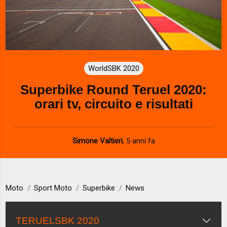
WorldSBK 2020
Superbike Round Teruel 2020:
orari tv, circuito e risultati
Simone Valtieri
,
5 anni fa
Moto
Sport Moto
Superbike
News
TERUELSBK 2020