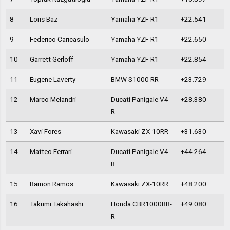
8
Loris Baz
Yamaha YZF R1
+22.541
9
Federico Caricasulo
Yamaha YZF R1
+22.650
10
Garrett Gerloff
Yamaha YZF R1
+22.854
11
Eugene Laverty
BMW S1000 RR
+23.729
12
Marco Melandri
Ducati Panigale V4
+28.380
R
13
Xavi Fores
Kawasaki ZX-10RR
+31.630
14
Matteo Ferrari
Ducati Panigale V4
+44.264
R
15
Ramon Ramos
Kawasaki ZX-10RR
+48.200
16
Takumi Takahashi
Honda CBR1000RR-
+49.080
R