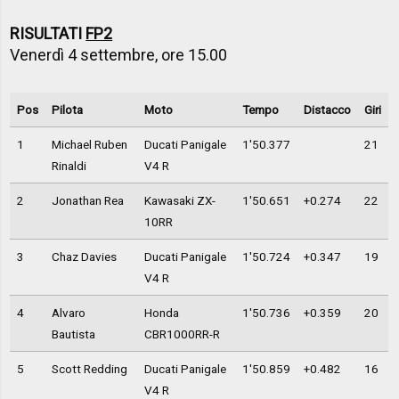
RISULTATI
FP2
Venerdì 4 settembre, ore 15.00
Pos
Pilota
Moto
Tempo
Distacco
Giri
1
Michael Ruben
Ducati Panigale
1'50.377
21
Rinaldi
V4 R
2
Jonathan Rea
Kawasaki ZX-
1'50.651
+0.274
22
10RR
3
Chaz Davies
Ducati Panigale
1'50.724
+0.347
19
V4 R
4
Alvaro
Honda
1'50.736
+0.359
20
Bautista
CBR1000RR-R
5
Scott Redding
Ducati Panigale
1'50.859
+0.482
16
V4 R