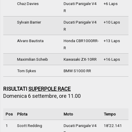
Chaz Davies
Ducati Panigale V4
+6 Laps
R
Sylvain Barrier
Ducati Panigale V4
+10 Laps
R
Alvaro Bautista
Honda CBR1000RR-
+13 Laps
R
Maximilian Scheib
Kawasaki ZX-10RR
+16 Laps
Tom Sykes
BMW S1000 RR
RISULTATI
SUPERPOLE RACE
Domenica 6 settembre, ore 11.00
Pos
Pilota
Moto
Tempo
1
Scott Redding
Ducati Panigale V4
18'22.141