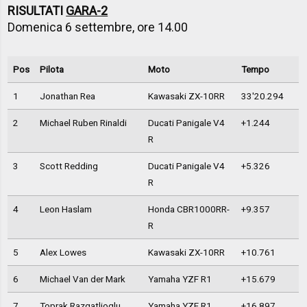
RISULTATI
GARA-2
Domenica 6 settembre, ore 14.00
Pos
Pilota
Moto
Tempo
1
Jonathan Rea
Kawasaki ZX-10RR
33'20.294
2
Michael Ruben Rinaldi
Ducati Panigale V4
+1.244
R
3
Scott Redding
Ducati Panigale V4
+5.326
R
4
Leon Haslam
Honda CBR1000RR-
+9.357
R
5
Alex Lowes
Kawasaki ZX-10RR
+10.761
6
Michael Van der Mark
Yamaha YZF R1
+15.679
7
Toprak Razgatlioglu
Yamaha YZF R1
+16.897