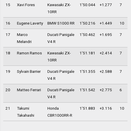
15
Xavi Fores
Kawasaki ZX-
1'50.044
+1.277
7
10RR
16
Eugene Laverty
BMW S1000 RR
1'50.216
+1.449
10
17
Marco
Ducati Panigale
1'50.462
+1.695
7
Melandri
V4 R
18
Ramon Ramos
Kawasaki ZX-
1'51.181
+2.414
7
10RR
19
Sylvain Barrier
Ducati Panigale
1'51.355
+2.588
7
V4 R
20
Matteo Ferrari
Ducati Panigale
1'51.542
+2.775
6
V4 R
21
Takumi
Honda
1'51.883
+3.116
10
Takahashi
CBR1000RR-R