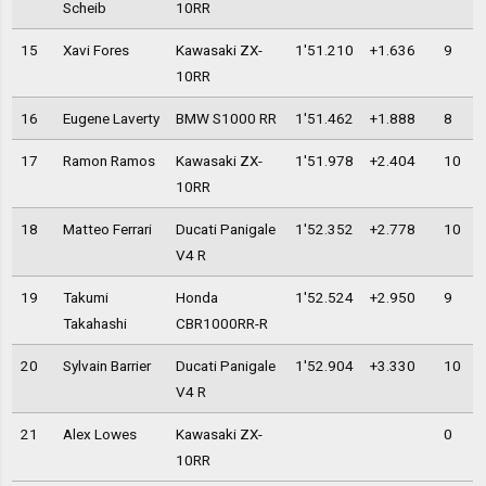
Scheib
10RR
15
Xavi Fores
Kawasaki ZX-
1'51.210
+1.636
9
10RR
16
Eugene Laverty
BMW S1000 RR
1'51.462
+1.888
8
17
Ramon Ramos
Kawasaki ZX-
1'51.978
+2.404
10
10RR
18
Matteo Ferrari
Ducati Panigale
1'52.352
+2.778
10
V4 R
19
Takumi
Honda
1'52.524
+2.950
9
Takahashi
CBR1000RR-R
20
Sylvain Barrier
Ducati Panigale
1'52.904
+3.330
10
V4 R
21
Alex Lowes
Kawasaki ZX-
0
10RR