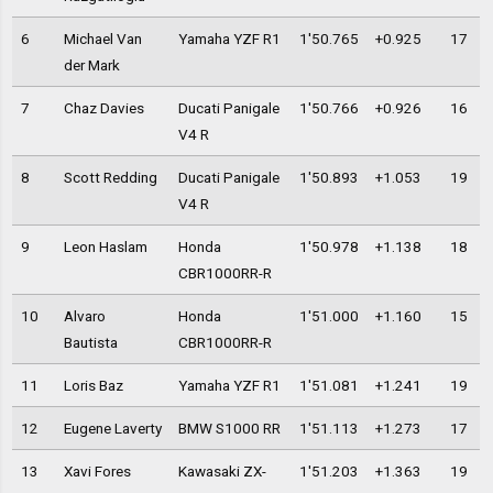
6
Michael Van
Yamaha YZF R1
1'50.765
+0.925
17
der Mark
7
Chaz Davies
Ducati Panigale
1'50.766
+0.926
16
V4 R
8
Scott Redding
Ducati Panigale
1'50.893
+1.053
19
V4 R
9
Leon Haslam
Honda
1'50.978
+1.138
18
CBR1000RR-R
10
Alvaro
Honda
1'51.000
+1.160
15
Bautista
CBR1000RR-R
11
Loris Baz
Yamaha YZF R1
1'51.081
+1.241
19
12
Eugene Laverty
BMW S1000 RR
1'51.113
+1.273
17
13
Xavi Fores
Kawasaki ZX-
1'51.203
+1.363
19