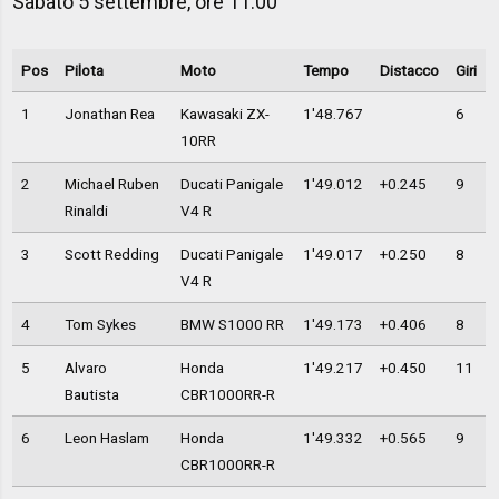
Sabato 5 settembre, ore 11.00
Pos
Pilota
Moto
Tempo
Distacco
Giri
1
Jonathan Rea
Kawasaki ZX-
1'48.767
6
10RR
2
Michael Ruben
Ducati Panigale
1'49.012
+0.245
9
Rinaldi
V4 R
3
Scott Redding
Ducati Panigale
1'49.017
+0.250
8
V4 R
4
Tom Sykes
BMW S1000 RR
1'49.173
+0.406
8
5
Alvaro
Honda
1'49.217
+0.450
11
Bautista
CBR1000RR-R
6
Leon Haslam
Honda
1'49.332
+0.565
9
CBR1000RR-R