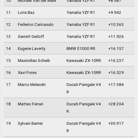
10
Michael Van der Mark
Yamaha YZF R1
+8.587
11
Loris Baz
Yamaha YZF R1
+9.942
12
Federico Caricasulo
Yamaha YZF R1
+10.363
13
Garrett Gerloff
Yamaha YZF R1
+11.926
14
Eugene Laverty
BMW S1000 RR
+16.157
15
Maximilian Scheib
Kawasaki ZX-10RR
+16.237
16
Xavi Fores
Kawasaki ZX-10RR
+16.529
17
Marco Melandri
Ducati Panigale V4
+17.384
R
18
Matteo Ferrari
Ducati Panigale V4
+28.204
R
19
Sylvain Barrier
Ducati Panigale V4
+30.917
R