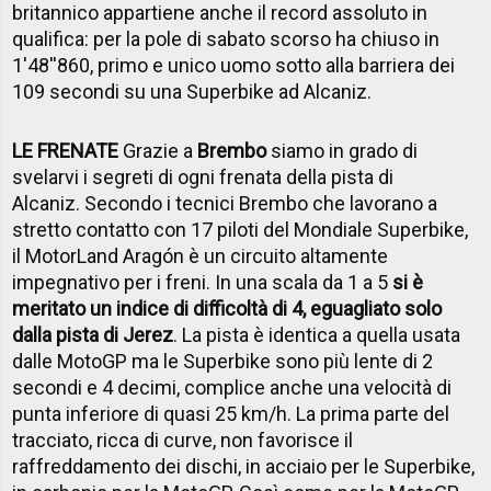
britannico appartiene anche il record assoluto in
qualifica: per la pole di sabato scorso ha chiuso in
1'48''860, primo e unico uomo sotto alla barriera dei
109 secondi su una Superbike ad Alcaniz.
LE FRENATE
Grazie a
Brembo
siamo in grado di
svelarvi i segreti di ogni frenata della pista di
Alcaniz. Secondo i tecnici Brembo che lavorano a
stretto contatto con 17 piloti del Mondiale Superbike,
il MotorLand Aragón è un circuito altamente
impegnativo per i freni. In una scala da 1 a 5
si è
meritato un indice di difficoltà di 4, eguagliato solo
dalla pista di Jerez
. La pista è identica a quella usata
dalle MotoGP ma le Superbike sono più lente di 2
secondi e 4 decimi, complice anche una velocità di
punta inferiore di quasi 25 km/h. La prima parte del
tracciato, ricca di curve, non favorisce il
raffreddamento dei dischi, in acciaio per le Superbike,