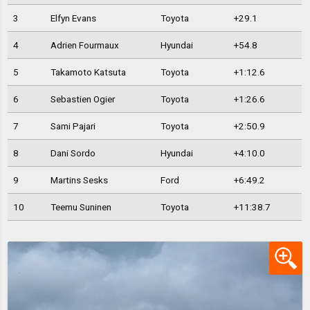
3
Elfyn Evans
Toyota
+29.1
4
Adrien Fourmaux
Hyundai
+54.8
5
Takamoto Katsuta
Toyota
+1:12.6
6
Sebastien Ogier
Toyota
+1:26.6
7
Sami Pajari
Toyota
+2:50.9
8
Dani Sordo
Hyundai
+4:10.0
9
Martins Sesks
Ford
+6:49.2
10
Teemu Suninen
Toyota
+11:38.7