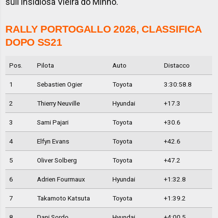
sull'insidiosa Vieira do Minho.
RALLY PORTOGALLO 2026, CLASSIFICA
DOPO SS21
Pos.
Pilota
Auto
Distacco
1
Sebastien Ogier
Toyota
3:30:58.8
2
Thierry Neuville
Hyundai
+17.3
3
Sami Pajari
Toyota
+30.6
4
Elfyn Evans
Toyota
+42.6
5
Oliver Solberg
Toyota
+47.2
6
Adrien Fourmaux
Hyundai
+1:32.8
7
Takamoto Katsuta
Toyota
+1:39.2
8
Dani Sordo
Hyundai
+4:00.5