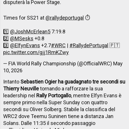
disputerà la Power Stage.
Times for SS21 at
@rallydeportugal
⏱️
1️⃣
@JoshMcErlean5
7:19.8
2️⃣
@MSesks
+0.8
3️⃣
@ElfynEvans
+2.7
#WRC
|
#RallydePortugal
🇵🇹
pic.twitter.com/gjj1RmKZwy
— FIA World Rally Championship (@OfficialWRC)
May
10, 2026
Intanto
Sebastien Ogier ha guadagnato tre secondi su
Thierry Neuville
tornando a rafforzare la sua
leadership nel
Rally Portogallo
, mentre Elfyn Evans è
sempre primo nella Super Sunday con quattro
secondi su Oliver Solberg. Stabile la classifica del
WRC2 dove Teemu Suninen tiene a distanza Jan
Solans. Dalle 11:35 il secondo passaggio