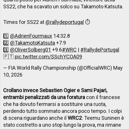
SS22, che ha scavato un solco su Takamoto Katsuta.
Times for SS22 at
@rallydeportugal
⏱️
1️⃣
@AdrienFourmaux
14:32.8
2️⃣
@TakamotoKatsuta
+7.9
3️⃣
@OliverSolberg01
+9.6
#WRC
|
#RallydePortugal
🇵🇹
pic.twitter.com/SSchYCOA09
— FIA World Rally Championship (@OfficialWRC)
May
10, 2026
Crollano invece Sebastien Ogier e Sami Pajari,
entrambi penalizzati da una foratura
con il francese
che ha dovuto fermarsi a sostituire una ruota,
perdendo tutto sommato ancora poco tempo. I colpi
di scena riguardano anche il
WRC2
: Teemu Suninen è
stato costretto a uno stop lungo la prova, ma rimane