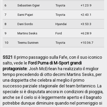
6
Sebastien Ogier
Toyota
+1:23.9
7
Sami Pajari
Toyota
+2:43.1
8
Dani Sordo
Hyundai
+3:53.3
9
Martins Sesks
Ford
+6:28.9
10
Teemu Suninen
Toyota
+10:36.7
SS21
Il primo passaggio sulla Fafe, con il suo iconico
salto, vede le
Ford Puma di M-Sport grandi
protagoniste
: Josh McErlean ha realizzato il miglior
tempo precedendo di otto decimi Martins Sesks, per
una doppietta che celebra al meglio il primo
successo parziale stagionale del team britannico. La
speciale si è disputata ancora in condizioni di pioggia,
anche se il cielo si è leggermente aperto e il bagnato
potrebbe dunque diminuire quando nel pomeriggio si