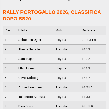
RALLY PORTOGALLO 2026, CLASSIFICA
DOPO SS20
Pos.
Pilota
Auto
Distacco
1
Sebastien Ogier
Toyota
3:23:34.8
2
Thierry Neuville
Hyundai
+14.3
3
Sami Pajari
Toyota
+29.2
4
Elfyn Evans
Toyota
+41.3
5
Oliver Solberg
Toyota
+48.7
6
Adrien Fourmaux
Hyundai
+1:28.1
7
Takamoto Katsuta
Toyota
+1:33.1
8
Dani Sordo
Hyundai
+3:58.9