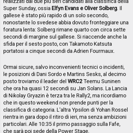
realizzati dai due più seri candidati alla classifica della
Super Sunday, ossia
Elfyn Evans e Oliver Solberg
. Il
gallese è stato più rapido di un solo secondo,
nonostante lo svedese abbia dovuto fronteggiare una
foratura lenta: Solberg rimane quarto con circa sette
secondi di margine sul gallese. Si riaccende anche la
sfida per il sesto posto, con Takamoto Katsuta
portatosi a cinque secondi da Adrien Fourmaux.
Ormai sicure, salvo inconvenienti tecnici o incidenti,
le posizioni di Dani Sordo e Martins Sesks, al decimo
posto troviamo il leader del
WRC2
Teemu Suninen
che ora ha quasi 12 secondi su Jan Solans. La Lancia
di Nikolay Gryazin è terza tra le Rally2, ma ricordiamo
che in questo weekend non prende punti per la
classifica di categoria. L'altra Ypsilon di Yohan Rossel
rientra in gara dopo il ritiro di ieri, ma senza ambizioni
particolari. Alle 10:35 il primo passaggio sulla Fafe,
che sarà poi sede della Power Stage.