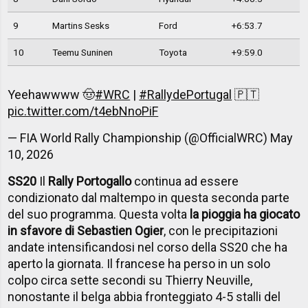
9
Martins Sesks
Ford
+6:53.7
10
Teemu Suninen
Toyota
+9:59.0
Yeehawwww 🤠
#WRC
|
#RallydePortugal
🇵🇹
pic.twitter.com/t4ebNnoPiF
— FIA World Rally Championship (@OfficialWRC)
May
10, 2026
SS20
Il
Rally Portogallo
continua ad essere
condizionato dal maltempo in questa seconda parte
del suo programma. Questa volta
la pioggia ha giocato
in sfavore di Sebastien Ogier
, con le precipitazioni
andate intensificandosi nel corso della SS20 che ha
aperto la giornata. Il francese ha perso in un solo
colpo circa sette secondi su Thierry Neuville,
nonostante il belga abbia fronteggiato 4-5 stalli del