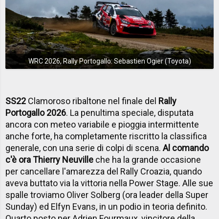
WRC 2026, Rally Portogallo: Sebastien Ogier (Toyota)
SS22
Clamoroso ribaltone nel finale del
Rally
Portogallo 2026
. La penultima speciale, disputata
ancora con meteo variabile e pioggia intermittente
anche forte, ha completamente riscritto la classifica
generale, con una serie di colpi di scena.
Al comando
c'è ora Thierry Neuville
che ha la grande occasione
per cancellare l'amarezza del Rally Croazia, quando
aveva buttato via la vittoria nella Power Stage. Alle sue
spalle troviamo Oliver Solberg (ora leader della Super
Sunday) ed Elfyn Evans, in un podio in teoria definito.
Quarto posto per Adrien Fourmaux, vincitore della