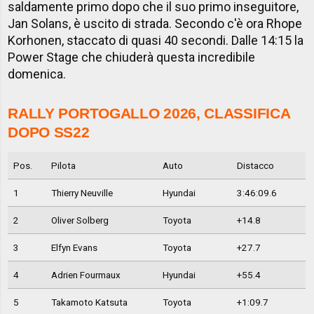
saldamente primo dopo che il suo primo inseguitore,
Jan Solans, è uscito di strada. Secondo c'è ora Rhope
Korhonen, staccato di quasi 40 secondi. Dalle 14:15 la
Power Stage che chiuderà questa incredibile
domenica.
RALLY PORTOGALLO 2026, CLASSIFICA
DOPO SS22
Pos.
Pilota
Auto
Distacco
1
Thierry Neuville
Hyundai
3:46:09.6
2
Oliver Solberg
Toyota
+14.8
3
Elfyn Evans
Toyota
+27.7
4
Adrien Fourmaux
Hyundai
+55.4
5
Takamoto Katsuta
Toyota
+1:09.7