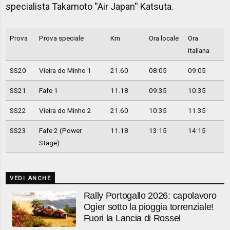
specialista Takamoto ''Air Japan'' Katsuta.
Prova
Prova speciale
Km
Ora locale
Ora
italiana
SS20
Vieira do Minho 1
21.60
08:05
09:05
SS21
Fafe 1
11.18
09:35
10:35
SS22
Vieira do Minho 2
21.60
10:35
11:35
SS23
Fafe 2 (Power
11.18
13:15
14:15
Stage)
VEDI ANCHE
Rally Portogallo 2026: capolavoro
Ogier sotto la pioggia torrenziale!
Fuori la Lancia di Rossel