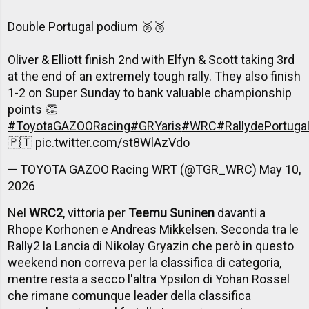
Double Portugal podium 🥈🥉
Oliver & Elliott finish 2nd with Elfyn & Scott taking 3rd
at the end of an extremely tough rally. They also finish
1-2 on Super Sunday to bank valuable championship
points 👏
#ToyotaGAZOORacing
#GRYaris
#WRC
#RallydePortuga
🇵🇹
pic.twitter.com/st8WlAzVdo
— TOYOTA GAZOO Racing WRT (@TGR_WRC)
May 10,
2026
Nel
WRC2
, vittoria per
Teemu Suninen
davanti a
Rhope Korhonen e Andreas Mikkelsen. Seconda tra le
Rally2 la Lancia di Nikolay Gryazin che però in questo
weekend non correva per la classifica di categoria,
mentre resta a secco l'altra Ypsilon di Yohan Rossel
che rimane comunque leader della classifica