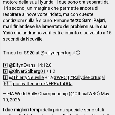
motore della sua Hyundai. I due sono ora separati da
14 secondi, un margine che permette ancora di
respirare al nove volte iridato, ma con queste
condizioni nulla è sicuro. Rimane
terzo Sami Pajari,
ma il finlandese ha lamentato dei problemi sulla sua
Yaris
che andranno verificati e intanto è scivolato a 15
secondi da Neuville.
Times for SS20 at
@rallydeportugal
⏱️
1️⃣
@ElfynEvans
14:12.0
2️⃣
@OliverSolberg01
+1.2
3️⃣
@ThierryNeuville
+1.9
#WRC
|
#RallydePortugal
🇵🇹
pic.twitter.com/NFRRxTaOQa
— FIA World Rally Championship (@OfficialWRC)
May
10, 2026
I due migliori tempi
della prima speciale sono stati