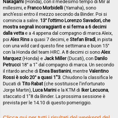
Nakagami
(Honda), con il medesimo tempo di Mir al
millesimi, e
Franco Morbidelli
(Yamaha), sono
anch'essi entro il mezzo secondo da Binder. Poi si
comincia a salire.
13° l'ottimo Lorenzo Savadori, che
mostra segnali incoraggianti e si ferma a 6 decimi
dalla vetta
e a 4 appena dal compagno di marca Aleix,
poi
Alex Rins
a quasi 7 decimi, e
Stefan Bradl
, in pista
con una wild card questo fine settimana e buon 15°
con la Honda del team HRC. A 8 decimi ci sono
Alex
Marquez
(Honda) e
Jack Miller
(Ducati), con
Danilo
Petrucci
18° a 1'' dal compagno di marca. Un secondo
il ritardo anche di
Enea Bastianini
, mentre
Valentino
Rossi è solo 20° a quasi 1''3
. Chiudono la classifica le
Ducati di
Tito Rabat
(che sostituisce l'infortunato
Jorge Martin),
Luca Marini
e la KTM di
Iker Lecuona
,
staccato d 1''8 da Binder. La prossima sessione è
prevista per le 14.10 di questo pomeriggio.
Clicca qui per tutti i risultati del weekend del