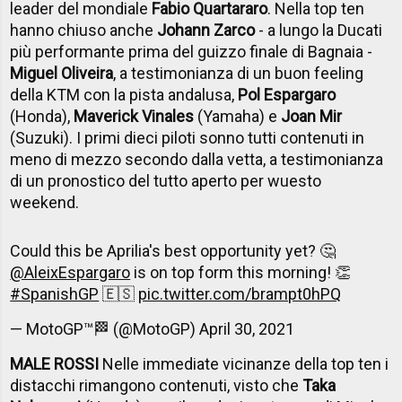
leader del mondiale
Fabio Quartararo
. Nella top ten
hanno chiuso anche
Johann Zarco
- a lungo la Ducati
più performante prima del guizzo finale di Bagnaia -
Miguel Oliveira
, a testimonianza di un buon feeling
della KTM con la pista andalusa,
Pol Espargaro
(Honda),
Maverick Vinales
(Yamaha) e
Joan Mir
(Suzuki). I primi dieci piloti sonno tutti contenuti in
meno di mezzo secondo dalla vetta, a testimonianza
di un pronostico del tutto aperto per wuesto
weekend.
Could this be Aprilia's best opportunity yet? 🤔
@AleixEspargaro
is on top form this morning! 👏
#SpanishGP
🇪🇸
pic.twitter.com/brampt0hPQ
— MotoGP™🏁 (@MotoGP)
April 30, 2021
MALE ROSSI
Nelle immediate vicinanze della top ten i
distacchi rimangono contenuti, visto che
Taka