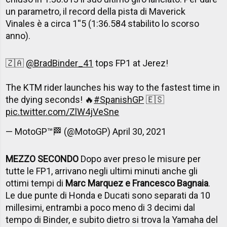
un parametro, il record della pista di Maverick
Vinales è a circa 1''5 (1:36.584 stabilito lo scorso
anno).
🇿🇦
@BradBinder_41
tops FP1 at Jerez!
The KTM rider launches his way to the fastest time in
the dying seconds! 🔥
#SpanishGP
🇪🇸
pic.twitter.com/ZlW4jVeSne
— MotoGP™🏁 (@MotoGP)
April 30, 2021
MEZZO SECONDO
Dopo aver preso le misure per
tutte le FP1, arrivano negli ultimi minuti anche gli
ottimi tempi di
Marc Marquez e Francesco Bagnaia
.
Le due punte di Honda e Ducati sono separati da 10
millesimi, entrambi a poco meno di 3 decimi dal
tempo di Binder, e subito dietro si trova la Yamaha del