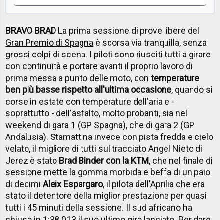
BRAVO BRAD
La prima sessione di prove libere del
Gran Premio di Spagna
è scorsa via tranquilla, senza
grossi colpi di scena. I piloti sono riusciti tutti a girare
con continuità e portare avanti il proprio lavoro di
prima messa a punto delle moto, con
temperature
ben più basse rispetto all'ultima occasione
, quando si
corse in estate con temperature dell'aria e -
soprattutto - dell'asfalto, molto probanti, sia nel
weekend di gara 1 (GP Spagna), che di gara 2 (GP
Andalusia). Stamattina invece con pista fredda e cielo
velato, il migliore di tutti sul tracciato Angel Nieto di
Jerez è stato
Brad Binder con la KTM
, che nel finale di
sessione mette la gomma morbida e beffa di un paio
di decimi
Aleix Espargaro
, il pilota dell'Aprilia che era
stato il detentore della miglior prestazione per quasi
tutti i 45 minuti della sessione. Il sud africano ha
chiuso in 1:38.013 il suo ultimo giro lanciato. Per dare