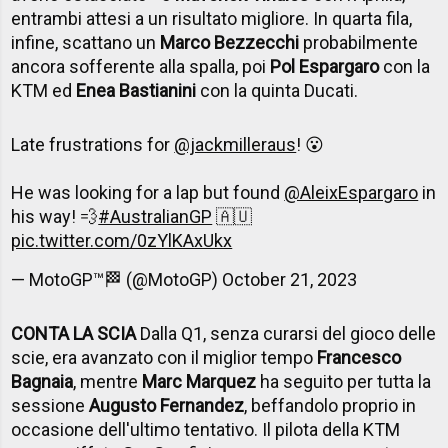
entrambi attesi a un risultato migliore. In quarta fila,
infine, scattano un
Marco Bezzecchi
probabilmente
ancora sofferente alla spalla, poi
Pol Espargaro
con la
KTM ed
Enea Bastianini
con la quinta Ducati.
Late frustrations for
@jackmilleraus
! 😮
He was looking for a lap but found
@AleixEspargaro
in
his way! 💨
#AustralianGP
🇦🇺
pic.twitter.com/0zYlKAxUkx
— MotoGP™🏁 (@MotoGP)
October 21, 2023
CONTA LA SCIA
Dalla Q1, senza curarsi del gioco delle
scie, era avanzato con il miglior tempo
Francesco
Bagnaia
, mentre
Marc Marquez
ha seguito per tutta la
sessione
Augusto Fernandez
, beffandolo proprio in
occasione dell'ultimo tentativo. Il pilota della KTM