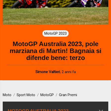
MotoGP 2023
MotoGP Australia 2023, pole
marziana di Martin! Bagnaia si
difende bene: terzo
Simone Valtieri
,
2 anni fa
Moto
Sport Moto
MotoGP
Gran Premi
MOTOGP AUSTRALIA 2023