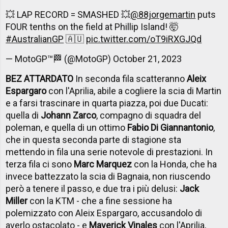
💥 LAP RECORD = SMASHED 💥
@88jorgemartin
puts
FOUR tenths on the field at Phillip Island! 🤯
#AustralianGP
🇦🇺
pic.twitter.com/oT9iRXGJQd
— MotoGP™🏁 (@MotoGP)
October 21, 2023
BEZ ATTARDATO
In seconda fila scatteranno
Aleix
Espargaro
con l'Aprilia, abile a cogliere la scia di Martin
e a farsi trascinare in quarta piazza, poi due Ducati:
quella di
Johann Zarco
, compagno di squadra del
poleman, e quella di un ottimo
Fabio Di Giannantonio
,
che in questa seconda parte di stagione sta
mettendo in fila una serie notevole di prestazioni. In
terza fila ci sono
Marc Marquez
con la Honda, che ha
invece battezzato la scia di Bagnaia, non riuscendo
però a tenere il passo, e due tra i più delusi:
Jack
Miller
con la KTM - che a fine sessione ha
polemizzato con Aleix Espargaro, accusandolo di
averlo ostacolato - e
Maverick Vinales
con l'Aprilia,