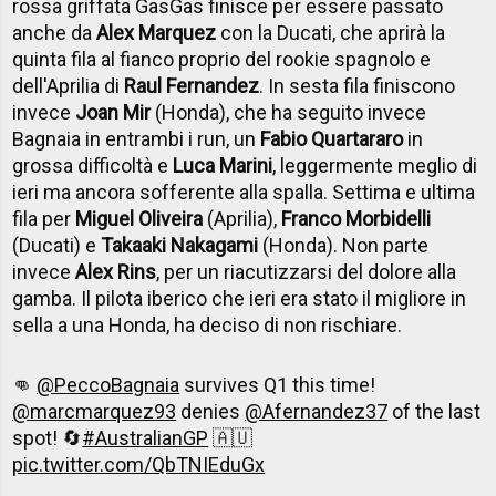
rossa griffata GasGas finisce per essere passato
anche da
Alex Marquez
con la Ducati, che aprirà la
quinta fila al fianco proprio del rookie spagnolo e
dell'Aprilia di
Raul Fernandez
. In sesta fila finiscono
invece
Joan Mir
(Honda), che ha seguito invece
Bagnaia in entrambi i run, un
Fabio Quartararo
in
grossa difficoltà e
Luca Marini
, leggermente meglio di
ieri ma ancora sofferente alla spalla. Settima e ultima
fila per
Miguel Oliveira
(Aprilia),
Franco Morbidelli
(Ducati) e
Takaaki Nakagami
(Honda). Non parte
invece
Alex Rins
, per un riacutizzarsi del dolore alla
gamba. Il pilota iberico che ieri era stato il migliore in
sella a una Honda, ha deciso di non rischiare.
👊
@PeccoBagnaia
survives Q1 this time!
@marcmarquez93
denies
@Afernandez37
of the last
spot! 🔄
#AustralianGP
🇦🇺
pic.twitter.com/QbTNIEduGx