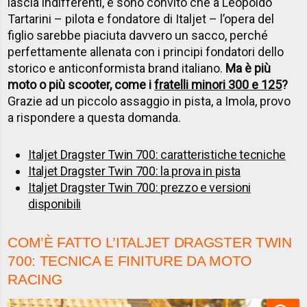
lascia indifferenti, e sono convito che a Leopoldo
Tartarini – pilota e fondatore di Italjet – l’opera del
figlio sarebbe piaciuta davvero un sacco, perché
perfettamente allenata con i principi fondatori dello
storico e anticonformista brand italiano.
Ma è più
moto o più scooter, come i
fratelli minori 300 e 125
?
Grazie ad un piccolo assaggio in pista, a Imola, provo
a rispondere a questa domanda.
Italjet Dragster Twin 700: caratteristiche tecniche
Italjet Dragster Twin 700: la prova in pista
Italjet Dragster Twin 700: prezzo e versioni
disponibili
COM’È FATTO L’ITALJET DRAGSTER TWIN
700: TECNICA E FINITURE DA MOTO
RACING