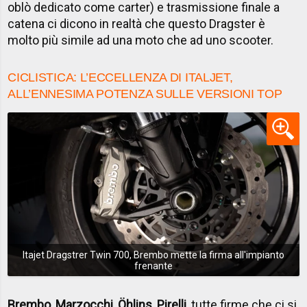
oblò dedicato come carter) e trasmissione finale a
catena ci dicono in realtà che questo Dragster è
molto più simile ad una moto che ad uno scooter.
CICLISTICA: L’ECCELLENZA DI ITALJET,
ALL’ENNESIMA POTENZA SULLE VERSIONI TOP
Itajet Dragstrer Twin 700, Brembo mette la firma all'impianto
frenante
Brembo, Marzocchi, Öhlins, Pirelli
, tutte firme che ci si