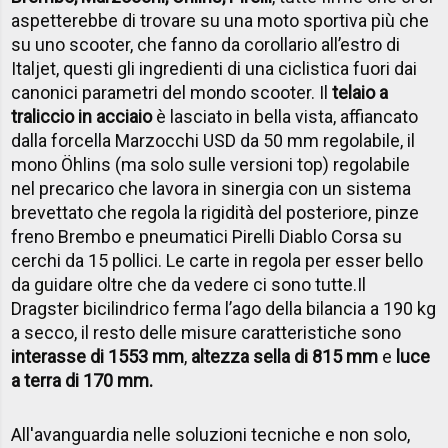
aspetterebbe di trovare su una moto sportiva più che
su uno scooter, che fanno da corollario all’estro di
Italjet, questi gli ingredienti di una ciclistica fuori dai
canonici parametri del mondo scooter. Il
telaio a
traliccio in acciaio
è lasciato in bella vista, affiancato
dalla forcella Marzocchi USD da 50 mm regolabile, il
mono Öhlins (ma solo sulle versioni top) regolabile
nel precarico che lavora in sinergia con un sistema
brevettato che regola la rigidità del posteriore, pinze
freno Brembo e pneumatici Pirelli Diablo Corsa su
cerchi da 15 pollici. Le carte in regola per esser bello
da guidare oltre che da vedere ci sono tutte.
Il
Dragster bicilindrico ferma l’ago della bilancia a 190 kg
a secco, il
resto
delle misure caratteristiche sono
interasse di 1553 mm
,
altezza sella di 815 mm
e
luce
a terra di 170 mm.
All'avanguardia nelle soluzioni tecniche e non solo,