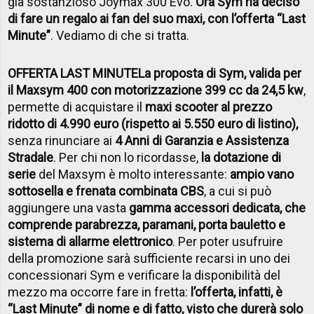
già sostanzioso Joymax 300 Evo.
Ora Sym ha deciso
di fare un regalo ai fan del suo maxi, con l’offerta “Last
Minute”
. Vediamo di che si tratta.
OFFERTA LAST MINUTE
La proposta di Sym, valida per
il Maxsym 400 con motorizzazione 399 cc da 24,5 kw
,
permette di acquistare il
maxi scooter al prezzo
ridotto di 4.990 euro (rispetto ai 5.550 euro di listino),
senza rinunciare ai
4 Anni di Garanzia e Assistenza
Stradale
. Per chi non lo ricordasse,
la dotazione di
serie
del Maxsym è molto interessante:
ampio vano
sottosella e frenata combinata CBS
, a cui si può
aggiungere una vasta
gamma accessori dedicata, che
comprende parabrezza, paramani, porta bauletto e
sistema di allarme elettronico
. Per poter usufruire
della promozione sarà sufficiente recarsi in uno dei
concessionari Sym e verificare la disponibilità del
mezzo ma occorre fare in fretta:
l’offerta, infatti, è
“Last Minute” di nome e di fatto, visto che durerà solo