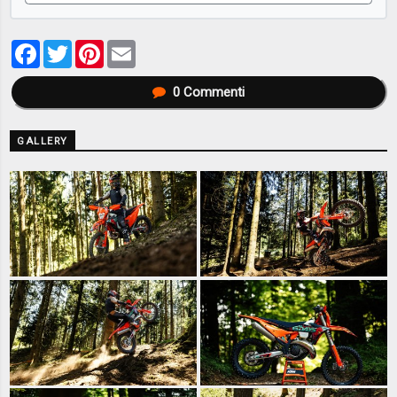
Facebook
Twitter
Pinterest
Email
0
Commenti
GALLERY