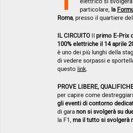
elettrico si svolgerà
particolare,
la
Formu
Roma
, presso il quartiere de
IL CIRCUITO
Il
primo E-Prix 
100% elettriche il 14 aprile 2
è uno dei più lunghi della sta
di vedere sorpassi e sportella
questo
link
.
PROVE LIBERE, QUALIFICH
per capire come destreggiars
gli eventi di contorno dedicat
di gara
non si svolgerà su due
la F1,
ma il tutto si svolgerà 