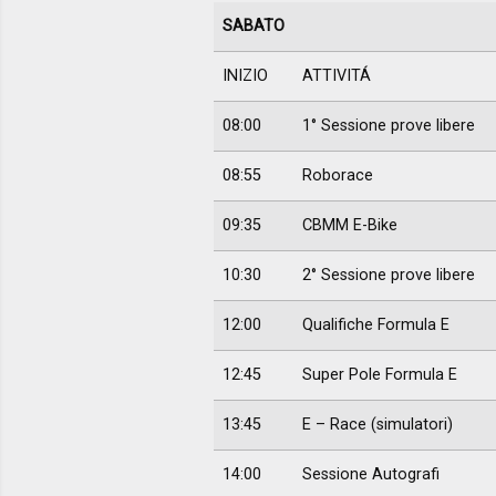
SABATO
INIZIO
ATTIVITÁ
08:00
1° Sessione prove libere
08:55
Roborace
09:35
CBMM E-Bike
10:30
2° Sessione prove libere
12:00
Qualifiche Formula E
12:45
Super Pole Formula E
13:45
E – Race (simulatori)
14:00
Sessione Autografi