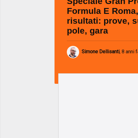
Speciale Gran P
Formula E Roma, t
risultati: prove, 
pole, gara
Simone Dellisanti
,
8 anni f