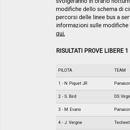
svolgeranno in orario nottu
modifiche dello schema di cir
percorsi delle linee bus a se
informazioni sulle modifiche 
qui.
RISULTATI PROVE LIBERE 1
PILOTA
TEAM
1 - N. Piquet JR
Panason
2 - S. Bird
DS Virgi
3 - M. Evans
Panason
4 - J. Vergne
Techeet