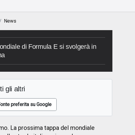
o
News
ndiale di Formula E si svolgerà in
ma
i gli altri
onte preferita su Google
mo. La prossima tappa del mondiale