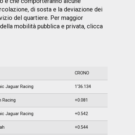
rno e che comporteranno alcune
colazione, di sosta e la deviazione dei
rvizio del quartiere. Per maggior
della mobilità pubblica e privata, clicca
CRONO
ic Jaguar Racing
1'36.134
n Racing
+0.081
ic Jaguar Racing
+0.542
ah
+0.544