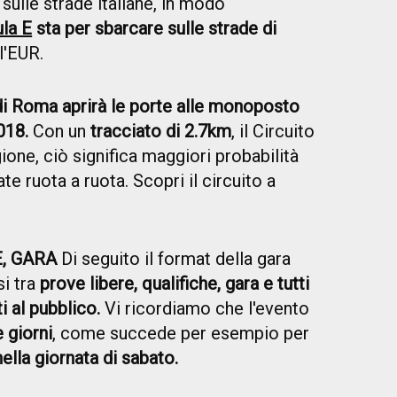
 sulle strade italiane, in modo
la E
sta per sbarcare sulle strade di
ll'EUR.
di Roma aprirà le porte alle monoposto
018.
Con un
tracciato di 2.7km
, il Circuito
gione, ciò significa maggiori probabilità
te ruota a ruota. Scopri il circuito a
E, GARA
Di seguito il format della gara
i tra
prove libere, qualifiche, gara e tutti
i al pubblico.
Vi ricordiamo che l'evento
 giorni
, come succede per esempio per
nella giornata di sabato.