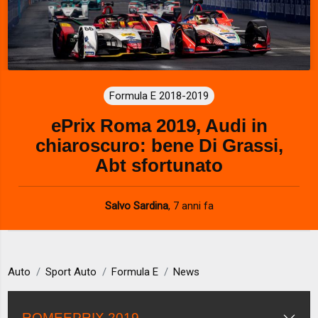
Formula E 2018-2019
ePrix Roma 2019, Audi in
chiaroscuro: bene Di Grassi,
Abt sfortunato
Salvo Sardina
,
7 anni fa
Auto
Sport Auto
Formula E
News
ROMEEPRIX 2019