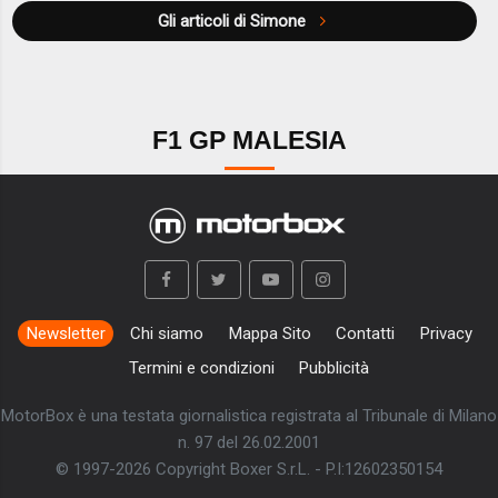
Gli articoli di Simone
F1 GP MALESIA
Newsletter
Chi siamo
Mappa Sito
Contatti
Privacy
Termini e condizioni
Pubblicità
MotorBox è una testata giornalistica registrata al Tribunale di Milano
n. 97 del 26.02.2001
© 1997-2026 Copyright Boxer S.r.L. - P.I:12602350154