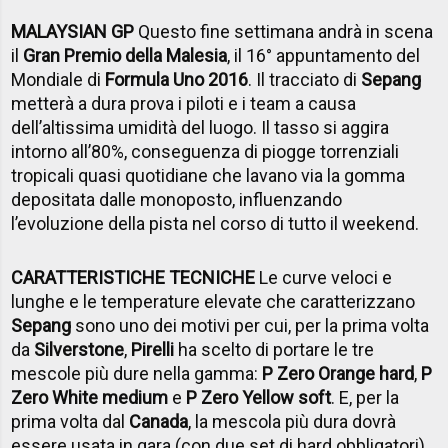
MALAYSIAN GP
Questo fine settimana andrà in scena
il
Gran Premio della Malesia
, il 16° appuntamento del
Mondiale di
Formula Uno 2016
. Il tracciato di
Sepang
metterà a dura prova i piloti e i team a causa
dell’altissima umidità del luogo. Il tasso si aggira
intorno all’80%, conseguenza di piogge torrenziali
tropicali quasi quotidiane che lavano via la gomma
depositata dalle monoposto, influenzando
l’evoluzione della pista nel corso di tutto il weekend.
CARATTERISTICHE TECNICHE
Le curve veloci e
lunghe e le temperature elevate che caratterizzano
Sepang
sono uno dei motivi per cui, per la prima volta
da
Silverstone
,
Pirelli
ha scelto di portare le tre
mescole più dure nella gamma:
P Zero Orange hard
,
P
Zero White medium
e
P Zero Yellow soft
. E, per la
prima volta dal
Canada
, la mescola più dura dovrà
essere usata in gara (con due set di hard obbligatori).