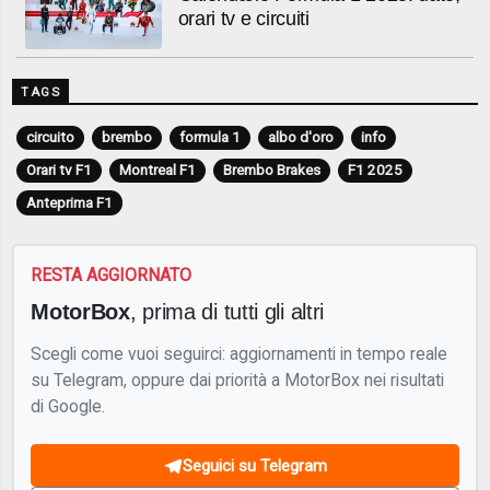
orari tv e circuiti
TAGS
circuito
brembo
formula 1
albo d'oro
info
Orari tv F1
Montreal F1
Brembo Brakes
F1 2025
Anteprima F1
RESTA AGGIORNATO
MotorBox
, prima di tutti gli altri
Scegli come vuoi seguirci: aggiornamenti in tempo reale
su Telegram, oppure dai priorità a MotorBox nei risultati
di Google.
Seguici su Telegram