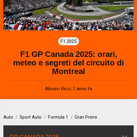
F1 2025
F1 GP Canada 2025: orari,
meteo e segreti del circuito di
Montreal
Alessio Ricci
,
1 anno fa
Auto
Sport Auto
Formula 1
Gran Premi
GP CANADA 2025