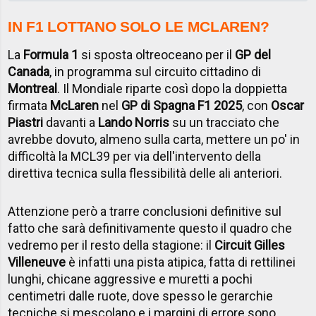
IN F1 LOTTANO SOLO LE MCLAREN?
La
Formula 1
si sposta oltreoceano per il
GP del
Canada
, in programma sul circuito cittadino di
Montreal
. Il Mondiale riparte così dopo la doppietta
firmata
McLaren
nel
GP di Spagna
F1 2025
, con
Oscar
Piastri
davanti a
Lando Norris
su un tracciato che
avrebbe dovuto, almeno sulla carta, mettere un po' in
difficoltà la MCL39 per via dell'intervento della
direttiva tecnica sulla flessibilità delle ali anteriori.
Attenzione però a trarre conclusioni definitive sul
fatto che sarà definitivamente questo il quadro che
vedremo per il resto della stagione: il
Circuit Gilles
Villeneuve
è infatti una pista atipica, fatta di rettilinei
lunghi, chicane aggressive e muretti a pochi
centimetri dalle ruote, dove spesso le gerarchie
tecniche si mescolano e i margini di errore sono