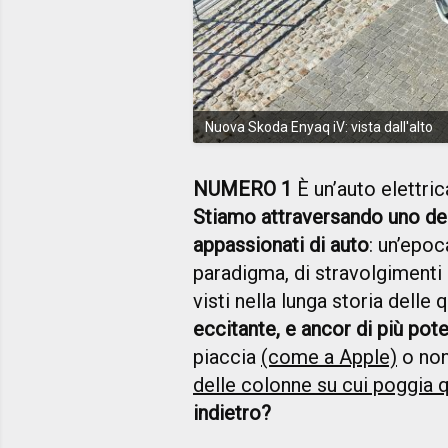
Nuova Skoda Enyaq iV: vista dall'alto
NUMERO 1
È un’auto elettric
Stiamo attraversando uno dei 
appassionati di auto
: un’epoc
paradigma, di stravolgimenti
visti nella lunga storia delle 
eccitante, e ancor di più pot
piaccia
(come a Apple)
o non
delle colonne su cui poggia 
indietro?