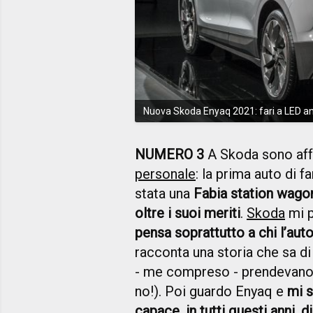
Nuova Skoda Enyaq 2021: fari a LED an
NUMERO 3
A Skoda sono aff
personale
: la prima auto di 
stata una
Fabia station wagon
oltre i suoi meriti
.
Skoda
mi p
pensa soprattutto a chi l’auto 
racconta una storia che sa di 
- me compreso - prendevano in
no!). Poi guardo Enyaq e
mi s
capace, in tutti questi anni, 