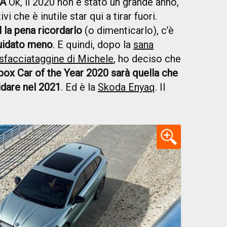
RA
Ok, il 2020 non è stato un grande anno,
i che è inutile star qui a tirar fuori.
l la pena ricordarlo
(o dimenticarlo), c’è
guidato meno
. E quindi, dopo la
sana
sfacciataggine di Michele
, ho deciso che
ox Car of the Year 2020 sarà quella che
idare nel 2021
. Ed è la
Skoda Enyaq
. Il