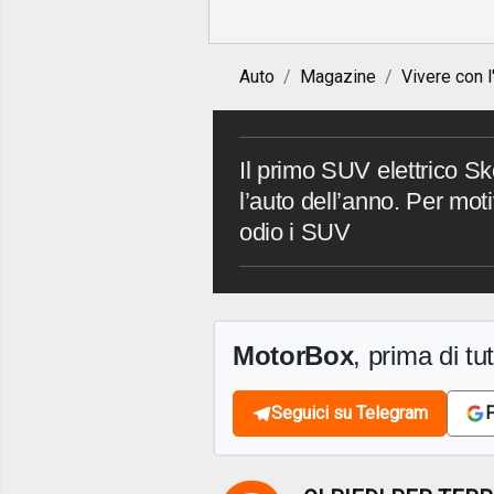
Auto
Magazine
Vivere con l
Il primo SUV elettrico S
l’auto dell’anno. Per mot
odio i SUV
MotorBox
, prima di tutt
Seguici su Telegram
F