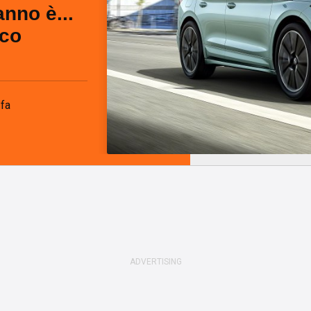
anno è...
cco
 fa