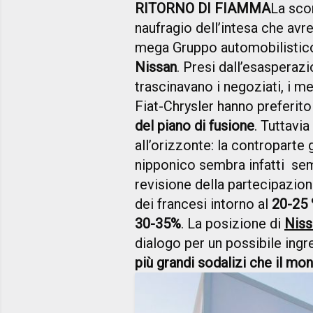
RITORNO DI FIAMMA
La sco
naufragio dell’intesa che avr
mega Gruppo automobilistico 
Nissan
. Presi dall’esasperazi
trascinavano i negoziati, i 
Fiat-Chrysler hanno preferit
del piano di fusione
. Tuttavi
all’orizzonte: la contropart
nipponico sembra infatti sem
revisione della partecipazio
dei francesi intorno al
20-25 
30-35%
. La posizione di
Niss
dialogo per un possibile ing
più grandi sodalizi che il mo