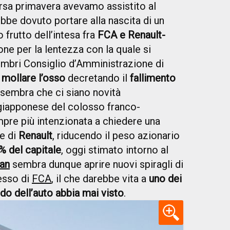
rsa primavera avevamo assistito al
ebbe dovuto portare alla nascita di un
frutto dell’intesa fra
FCA e Renault-
one per la lentezza con la quale si
membri Consiglio d’Amministrazione di
o
mollare l’osso
decretando il
fallimento
a sembra che ci siano novità
e giapponese del colosso franco-
pre più intenzionata a chiedere una
ne di
Renault
, riducendo il peso azionario
% del capitale
, oggi stimato intorno al
an
sembra dunque aprire nuovi spiragli di
resso di
FCA
, il che darebbe vita a
uno dei
ndo dell’auto abbia mai visto
.