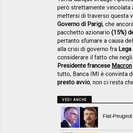
però strettamente vincolata a
mettersi di traverso questa v
Governo di Parigi
, che ancora
pacchetto azionario
(15%) d
pertanto sfumare a causa dell
alla crisi di governo fra
Lega 
considerare il fatto che negli
Presidente francese
Macron
tutto, Banca IMI è convinta d
presto avvio
, non ci resta ch
VEDI ANCHE
Fiat-Peugeot