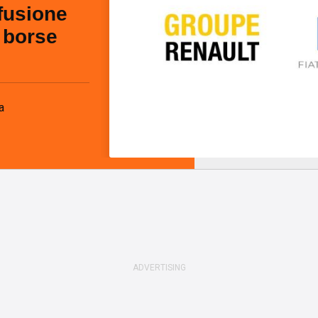
fusione
 borse
a