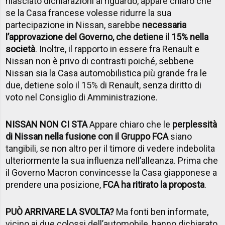
rilasciato dichiarazioni al riguardo, appare chiaro che
se la Casa francese volesse ridurre la sua
partecipazione in Nissan, sarebbe
necessaria
l’approvazione del Governo, che detiene il 15% nella
società
. Inoltre, il rapporto in essere fra Renault e
Nissan non è privo di contrasti poiché, sebbene
Nissan sia la Casa automobilistica più grande fra le
due, detiene solo il 15% di Renault, senza diritto di
voto nel Consiglio di Amministrazione.
NISSAN NON CI STA
Appare chiaro che le
perplessità
di Nissan nella fusione con il Gruppo FCA
siano
tangibili, se non altro per il timore di vedere indebolita
ulteriormente la sua influenza nell’alleanza. Prima che
il Governo Macron convincesse la Casa giapponese a
prendere una posizione,
FCA ha ritirato la proposta
.
PUÒ ARRIVARE LA SVOLTA?
Ma fonti ben informate,
vicino ai due colossi dell’automobile, hanno dichiarato