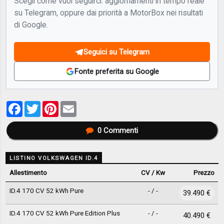
Scegli come vuoi seguirci: aggiornamenti in tempo reale
su Telegram, oppure dai priorità a MotorBox nei risultati
di Google.
Seguici su Telegram
Fonte preferita su Google
Facebook
Twitter
Pinterest
Email
0
Commenti
LISTINO VOLKSWAGEN ID.4
Allestimento
CV / Kw
Prezzo
ID.4 170 CV 52 kWh Pure
- / -
39.490 €
ID.4 170 CV 52 kWh Pure Edition Plus
- / -
40.490 €