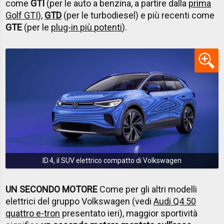
come
GTI
(per le auto a benzina, a partire dalla
prima
Golf GTI
),
GTD
(per le turbodiesel) e più recenti come
GTE
(per le
plug-in più potenti
).
ID.4, il SUV elettrico compatto di Volkswagen
UN SECONDO MOTORE
Come per gli altri modelli
elettrici del gruppo Volkswagen (vedi
Audi Q4 50
quattro e-tron
presentato ieri), maggior sportività