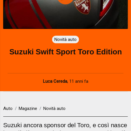
P
l
a
Novità auto
y
Suzuki Swift Sport Toro Edition
V
i
d
Luca Cereda
,
11 anni fa
e
o
Auto
Magazine
Novità auto
Suzuki ancora sponsor del Toro, e così nasce