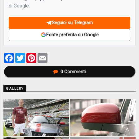
di Google.
Seguici su Telegram
Fonte preferita su Google
Facebook
Twitter
Pinterest
Email
0
Commenti
GALLERY