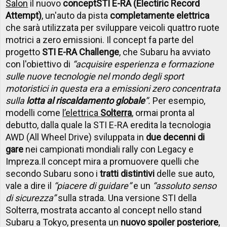
Salon
il nuovo
concept
STI E-RA (Electiric Record
Attempt)
, un'auto da pista
completamente elettrica
che sarà utilizzata per sviluppare veicoli quattro ruote
motrici a zero emissioni. Il concept fa parte del
progetto
STI E-RA Challenge
, che Subaru ha avviato
con l'obiettivo di
“acquisire esperienza e formazione
sulle nuove tecnologie nel mondo degli sport
motoristici in questa era a emissioni zero concentrata
sulla
lotta al riscaldamento globale
”.
Per esempio,
modelli come
l’elettrica
Solterra
, ormai pronta al
debutto, dalla quale la STI E-RA eredita la tecnologia
AWD (All Wheel Drive) sviluppata in
due decenni di
gare
nei campionati mondiali rally con Legacy e
Impreza.
Il concept mira a promuovere quelli che
secondo Subaru sono i
tratti distintivi
delle sue auto,
vale a dire il
“piacere di guidare”
e un
“assoluto senso
di sicurezza”
sulla strada. Una versione STI della
Solterra, mostrata accanto al concept nello stand
Subaru a Tokyo, presenta un
nuovo spoiler posteriore
,