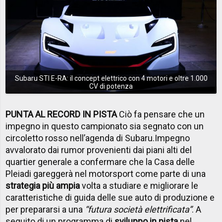
Subaru STI E-RA: il concept elettrico con 4 motori e oltre 1.000
CV di potenza
PUNTA AL RECORD IN PISTA
Ciò fa pensare che un
impegno in questo campionato sia segnato con un
circoletto rosso nell’agenda di Subaru.
Impegno
avvalorato dai rumor provenienti dai piani alti del
quartier generale a confermare che la Casa delle
Pleiadi gareggerà nel motorsport come parte di una
strategia più ampia
volta a studiare e migliorare le
caratteristiche di guida delle sue auto di produzione e
per prepararsi a una
“futura società elettrificata”
.
A
seguito di un programma di
sviluppo in pista
nel