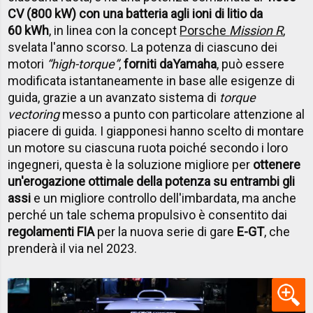
CV (800 kW) con una batteria agli ioni di litio da
60 kWh
, in linea con la concept
Porsche
Mission R
,
svelata l'anno scorso. La potenza di ciascuno dei
motori
“high-torque”
,
forniti da
Yamaha
, può essere
modificata istantaneamente in base alle esigenze di
guida, grazie a un avanzato sistema di
torque
vectoring
messo a punto con particolare attenzione al
piacere di guida. I giapponesi hanno scelto di montare
un motore su ciascuna ruota poiché secondo i loro
ingegneri, questa è la soluzione migliore per
ottenere
un'erogazione ottimale della potenza su entrambi gli
assi
e un migliore controllo dell'imbardata, ma anche
perché un tale schema propulsivo è consentito dai
regolamenti FIA
per la nuova serie di gare
E-GT
, che
prenderà il via nel 2023.