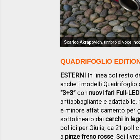
Scarico Akrapovich, timbro di voce inc
QUADRIFOGLIO EDITION
ESTERNI
In linea col resto
anche i modelli Quadrifoglio
“3+3”
con
nuovi fari Full-LED
antiabbagliante e adattabile,
e minore affaticamento per gl
sottolineato dai
cerchi in lega
pollici per Giulia, da 21 poll
a
pinze freno rosse
. Sei livr