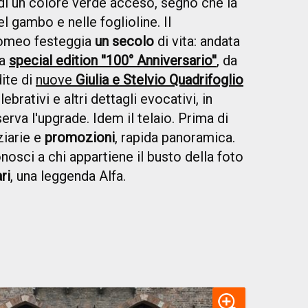
 di un colore verde acceso, segno che la
el gambo e nelle foglioline. Il
omeo festeggia
un secolo
di vita: andata
la
special edition ''100° Anniversario''
, da
dite di
nuove
Giulia e Stelvio Quadrifoglio
brativi e altri dettagli evocativi, in
va l'upgrade. Idem il telaio. Prima di
ziarie e
promozioni
, rapida panoramica.
onosci a chi appartiene il busto della foto
ri
, una leggenda Alfa.