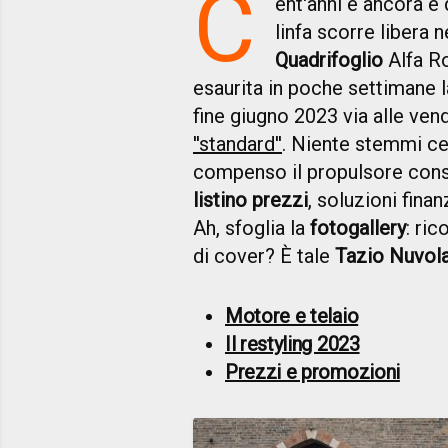
C
ent'anni e ancora è
linfa scorre libera n
Quadrifoglio
Alfa R
esaurita in poche settimane 
fine giugno 2023 via alle ven
''standard''
. Niente stemmi cele
compenso il propulsore conser
listino prezzi
, soluzioni finan
Ah, sfoglia la
fotogallery
: ric
di cover? È tale
Tazio Nuvola
Motore e telaio
Il restyling 2023
Prezzi e promozioni