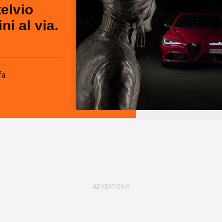
elvio
ni al via.
fa