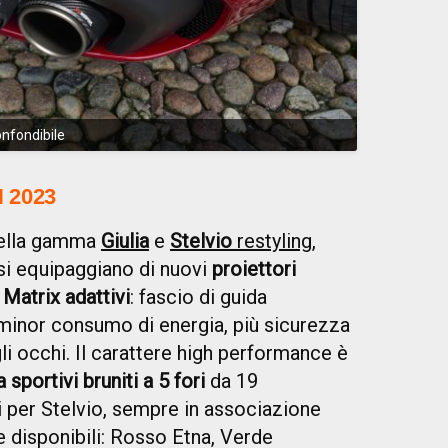
onfondibile
 2023
 della gamma
Giulia
e
Stelvio
restyling
,
 si equipaggiano di nuovi
proiettori
 Matrix adattivi
: fascio di guida
 minor consumo di energia, più sicurezza
i occhi. Il carattere high performance è
 sportivi bruniti a 5 fori
da 19
ici per Stelvio, sempre in associazione
ee disponibili: Rosso Etna, Verde