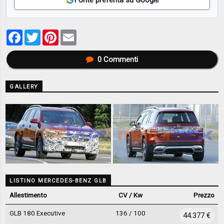
Fonte preferita su Google
Facebook
Twitter
Pinterest
Email
0
Commenti
GALLERY
LISTINO MERCEDES-BENZ GLB
Allestimento
CV / Kw
Prezzo
GLB 180 Executive
136 / 100
44.377 €