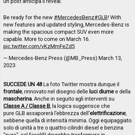
un post anticipa il reveal.
Be ready for the new
#MercedesBenz
#GLB
! With
new features and updated styling, Mercedes-Benz is
making the spacious compact SUV even more
capable. More to come on March 16.
pic.twitter.com/vKzMmFeZd5
— Mercedes-Benz Press (@MB_Press)
March 13,
2023
SUCCEDE UN 48
La foto Twitter mostra dunque il
frontale
, rinnovato nel disegno delle
luci diurne
e della
mascherina
. Anche in seguito agli interventi su
Classe A / Classe B
, la logica suggerisce che
pure GLB assaporerà l'ebbrezza dell'
elettrificazione
,
sebbene quella di intensità minima. Oggi equipaggiato
solo di unità a tre o quattro cilindri diesel e benzina
''pure'', col facelift dovrebbe trasformare in