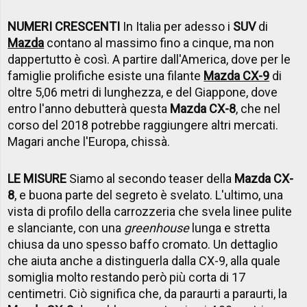
NUMERI CRESCENTI
In Italia per adesso i
SUV
di
Mazda
contano al massimo fino a cinque, ma non
dappertutto è così. A partire dall'America, dove per le
famiglie prolifiche esiste una filante
Mazda CX-9
di
oltre 5,06 metri di lunghezza, e del Giappone, dove
entro l'anno debutterà questa
Mazda CX-8
, che nel
corso del 2018 potrebbe raggiungere altri mercati.
Magari anche l'Europa, chissà.
LE MISURE
Siamo al secondo teaser della
Mazda CX-
8
, e buona parte del segreto è svelato. L'ultimo, una
vista di profilo della carrozzeria che svela linee pulite
e slanciante, con una
greenhouse
lunga e stretta
chiusa da uno spesso baffo cromato. Un dettaglio
che aiuta anche a distinguerla dalla CX-9, alla quale
somiglia molto restando però più corta di 17
centimetri. Ciò significa che, da paraurti a paraurti, la