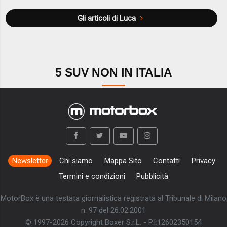
Gli articoli di Luca
5 SUV NON IN ITALIA
Newsletter
Chi siamo
Mappa Sito
Contatti
Privacy
Termini e condizioni
Pubblicità
MotorBox è una testata giornalistica registrata al Tribunale di Milano
n. 97 del 26.02.2001
© 1997-2026 Copyright Boxer S.r.L. - P.I:12602350154