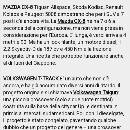
MAZDA CX-8
Tiguan Allspace, Skoda Kodiaq, Renault
Koleos e Peugeot 5008 dimostrano che per i SUV a 7
posti c'è ancora vita. La
Mazda CX-8
ne ha 7 o 6 a
seconda della configurazione, ma non viene presa in
considerazione per l'Europa. E' lunga, è vero: arriva a 4
metri e 90. Ma ha un look filante, un motore diesel, il
2.2 Skyactiv-D da 187 cv e 450 Nm e la trazione
integrale. Una ricetta che potrebbe funzionare anche
al di fuori del Giappone.
VOLKSWAGEN T-TRACK
E' un'auto che non c'è
ancora, e ha già accumulato diversi anni di ritardo. Il
progetto originale si chiamava
Volkswagen Taigun
:
una piccola crossover (solo a due ruote motrici)
costruita sulla base della citycar Up! e destinata in
primis ai mercati sudamericani. Poi, con il dieselgate,
il progetto è stato congelato, paventando qualche
dubbio che un progetto del genere – una crossover