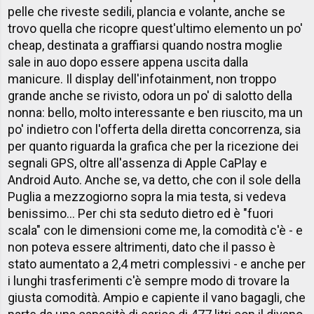
pelle che riveste sedili, plancia e volante, anche se
trovo quella che ricopre quest'ultimo elemento un po'
cheap, destinata a graffiarsi quando nostra moglie
sale in auo dopo essere appena uscita dalla
manicure. Il display dell'infotainment, non troppo
grande anche se rivisto, odora un po' di salotto della
nonna: bello, molto interessante e ben riuscito, ma un
po' indietro con l'offerta della diretta concorrenza, sia
per quanto riguarda la grafica che per la ricezione dei
segnali GPS, oltre all'assenza di Apple CaPlay e
Android Auto. Anche se, va detto, che con il sole della
Puglia a mezzogiorno sopra la mia testa, si vedeva
benissimo... Per chi sta seduto dietro ed è "fuori
scala" con le dimensioni come me, la comodità c'è - e
non poteva essere altrimenti, dato che il passo è
stato aumentato a 2,4 metri complessivi - e anche per
i lunghi trasferimenti c'è sempre modo di trovare la
giusta comodità. Ampio e capiente il vano bagagli, che