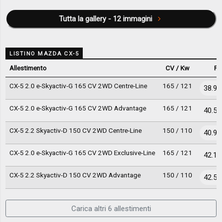
Tutta la gallery - 12 immagini
LISTINO MAZDA CX-5
Allestimento
CV / Kw
Pr
CX-5 2.0 e-Skyactiv-G 165 CV 2WD Centre-Line
165 / 121
38.97
CX-5 2.0 e-Skyactiv-G 165 CV 2WD Advantage
165 / 121
40.57
CX-5 2.2 Skyactiv-D 150 CV 2WD Centre-Line
150 / 110
40.97
CX-5 2.0 e-Skyactiv-G 165 CV 2WD Exclusive-Line
165 / 121
42.12
CX-5 2.2 Skyactiv-D 150 CV 2WD Advantage
150 / 110
42.57
Carica altri 6 allestimenti