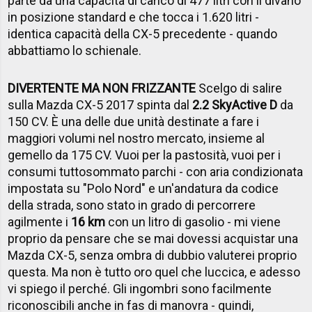
parte da una capacità di carico di 477 litri con il divano
in posizione standard e che tocca i 1.620 litri -
identica capacità della CX-5 precedente - quando
abbattiamo lo schienale.
DIVERTENTE MA NON FRIZZANTE
Scelgo di salire
sulla Mazda CX-5 2017 spinta dal
2.2 SkyActive D
da
150 CV. È una delle due unità destinate a fare i
maggiori volumi nel nostro mercato, insieme al
gemello da 175 CV. Vuoi per la pastosità, vuoi per i
consumi tuttosommato parchi - con aria condizionata
impostata su "Polo Nord" e un'andatura da codice
della strada, sono stato in grado di percorrere
agilmente i
16 km
con un litro di gasolio - mi viene
proprio da pensare che se mai dovessi acquistar una
Mazda CX-5, senza ombra di dubbio valuterei proprio
questa. Ma non è tutto oro quel che luccica, e adesso
vi spiego il perché. Gli ingombri sono facilmente
riconoscibili anche in fas di manovra - quindi,