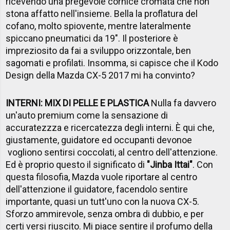
ricevendo una pregevole cornice cromata che non
stona affatto nell'insieme. Bella la proflatura del
cofano, molto spiovente, mentre lateralmente
spiccano pneumatici da 19". Il posteriore è
impreziosito da fai a sviluppo orizzontale, ben
sagomati e profilati. Insomma, si capisce che il Kodo
Design della Mazda CX-5 2017 mi ha convinto?
INTERNI: MIX DI PELLE E PLASTICA
Nulla fa davvero
un'auto premium come la sensazione di
accuratezzza e ricercatezza degli interni. È qui che,
giustamente, guidatore ed occupanti devonoe
vogliono sentirsi coccolati, al centro dell'attenzione.
Ed è proprio questo il significato di
"Jinba Ittai"
. Con
questa filosofia, Mazda vuole riportare al centro
dell'attenzione il guidatore, facendolo sentire
importante, quasi un tutt'uno con la nuova CX-5.
Sforzo ammirevole, senza ombra di dubbio, e per
certi versi riuscito. Mi piace sentire il profumo della