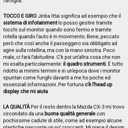
famiglia.
TOCCO E GIRO
Jinba Ittai significa ad esempio che il
sistema di infotainment
lo posso gestire tramite
tocchi sul monitor quando sono fermo e tramite
rotella quando l’auto è in movimento. Bene, peccato
però che così anche il passeggero sia obbligato ad
agire sulla rotellina, ma con la mano sinistra. Poco
male, ci farà l’abitudine. C’è poi un’altra cosa che non
mi esalta particolarmente:
il quadro strumenti
. È tutto
ridotto ai minimi termini e in un’epoca dove i monitor
spuntan come funghi davanti a me ho poche ed
essenziali informazioni. Per fortuna
c’è l’head up
display che mi aiuta
.
LA QUALITÀ
Per il resto dentro la Mazda CX-3 mi trovo
circondato da una
buona qualità generale
con
pochissime cadute di stile, come ad esempio alcune
plastiche nascoste un po’ croccanti. Mi piace il design