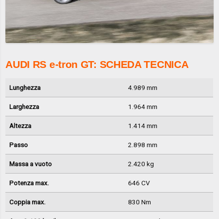
AUDI RS e-tron GT: SCHEDA TECNICA
Lunghezza
4.989 mm
Larghezza
1.964 mm
Altezza
1.414 mm
Passo
2.898 mm
Massa a vuoto
2.420 kg
Potenza max.
646 CV
Coppia max.
830 Nm