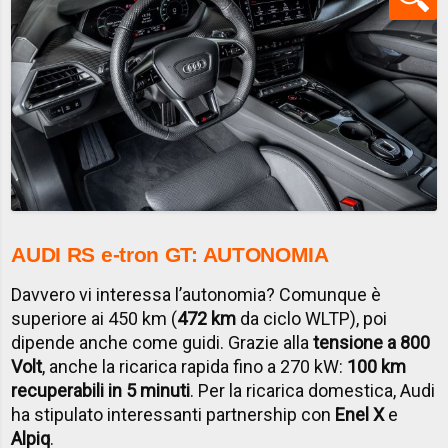
AUDI RS e-tron GT: AUTONOMIA
Davvero vi interessa l’autonomia? Comunque è
superiore ai 450 km (
472 km
da ciclo WLTP), poi
dipende anche come guidi. Grazie alla
tensione a 800
Volt
, anche la ricarica rapida fino a 270 kW:
100 km
recuperabili in 5 minuti
. Per la ricarica domestica, Audi
ha stipulato interessanti partnership con
Enel X
e
Alpiq
.