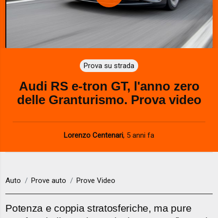
P
l
a
Prova su strada
y
Audi RS e-tron GT, l'anno zero
V
delle Granturismo. Prova video
i
d
Lorenzo Centenari
,
5 anni fa
e
o
Auto
Prove auto
Prove Video
Potenza e coppia stratosferiche, ma pure