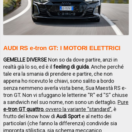
AUDI RS e-tron GT: I MOTORI ELETTRICI
GEMELLE DIVERSE
Non so da dove partire, anzi in
realtà già lo so, ed è il
feeling di guida
. Anche perché
tale era la smania di prendere e partire, che non
appena ho ricevuto le chiavi, sono salito a bordo
senza nemmeno averla vista bene, Sua Maestà RS e-
tron GT.
Non vi sfuggano le letterine ''R'' ed ''S'' chiuse
a sandwich nel suo nome, non sono un dettaglio.
Pure
e-tron GT quattro
, ovvero la variante “standard”
, è
frutto del know how di
Audi Sport
e al netto dei
particolari (che fanno la differenza) condivide sia
impronta stilistica, sia schema meccanico