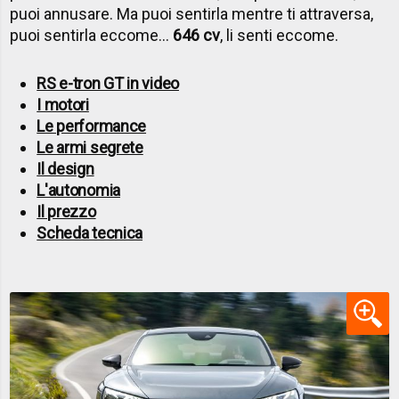
puoi annusare. Ma puoi sentirla mentre ti attraversa,
puoi sentirla eccome…
646 cv
, li senti eccome.
RS e-tron GT in video
I motori
Le performance
Le armi segrete
Il design
L'autonomia
Il prezzo
Scheda tecnica