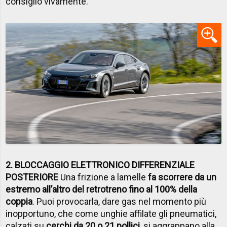
consiglio vivamente.
2. BLOCCAGGIO ELETTRONICO DIFFERENZIALE
POSTERIORE
Una frizione a lamelle
fa scorrere da un
estremo all’altro del retrotreno fino al 100% della
coppia
. Puoi provocarla, dare gas nel momento più
inopportuno, che come unghie affilate gli pneumatici,
calzati su
cerchi da 20 o 21 pollici
, si aggrappano alla