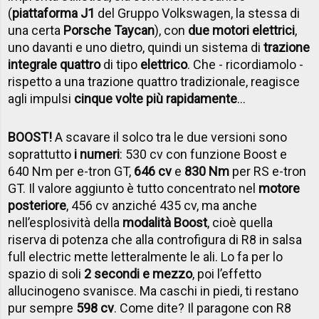
(
piattaforma J1
del Gruppo Volkswagen, la stessa di
una certa
Porsche Taycan
), con
due motori elettrici
,
uno davanti e uno dietro, quindi un sistema di
trazione
integrale quattro
di tipo
elettrico
. Che - ricordiamolo -
rispetto a una trazione quattro tradizionale, reagisce
agli impulsi
cinque volte più rapidamente
…
BOOST!
A scavare il solco tra le due versioni sono
soprattutto
i numeri
: 530 cv con funzione Boost e
640 Nm per e-tron GT,
646 cv
e
830 Nm
per RS e-tron
GT. Il valore aggiunto è tutto concentrato nel
motore
posteriore
, 456 cv anziché 435 cv, ma anche
nell’esplosività della
modalità Boost
, cioè quella
riserva di potenza che alla controfigura di R8 in salsa
full electric mette letteralmente le ali. Lo fa per lo
spazio di soli
2 secondi e mezzo
, poi l’effetto
allucinogeno svanisce. Ma caschi in piedi, ti restano
pur sempre
598 cv
. Come dite? Il paragone con R8