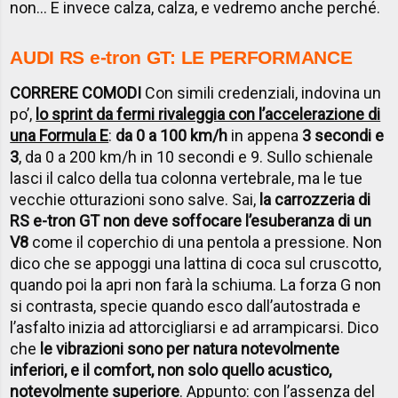
non… E invece calza, calza, e vedremo anche perché.
AUDI RS e-tron GT: LE PERFORMANCE
CORRERE COMODI
Con simili credenziali, indovina un
po’,
lo sprint da fermi rivaleggia con l’accelerazione di
una Formula E
:
da 0 a 100 km/h
in appena
3 secondi e
3
, da 0 a 200 km/h in 10 secondi e 9. Sullo schienale
lasci il calco della tua colonna vertebrale, ma le tue
vecchie otturazioni sono salve. Sai,
la carrozzeria di
RS e-tron GT non deve soffocare l’esuberanza di un
V8
come il coperchio di una pentola a pressione. Non
dico che se appoggi una lattina di coca sul cruscotto,
quando poi la apri non farà la schiuma. La forza G non
si contrasta, specie quando esco dall’autostrada e
l’asfalto inizia ad attorcigliarsi e ad arrampicarsi. Dico
che
le vibrazioni sono per natura notevolmente
inferiori, e il comfort, non solo quello acustico,
notevolmente superiore
. Appunto: con l’assenza del