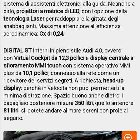
sistema di assistenti elettronici alla guida. Neanche a
dirlo,
proiettori a matrice di LED
, con l’opzione della
tecnologia Laser
per raddoppiare la gittata degli
anabbaglianti. Massima attenzione all’efficienza
aerodinamica:
Cx di 0,24
.
DIGITAL GT
Interni in pieno stile Audi 4.0, ovvero
con
Virtual Cockpit da 12,3 pollici
e
display centrale a
sfioramento MMI touch
con sistema operativo MMI
plus da
10,1 pollici
, connesso alla rete come un
ricevitore dei servizi segreti. A richiesta,
head-up
display
: perché in velocità non puoi permetterti la
minima distrazione. Spazio buono anche dietro. Il
bagagliaio posteriore misura
350 litri
, quello anteriore
81 litri
: sì, potete andare al mare sereni con prole al
seguito.