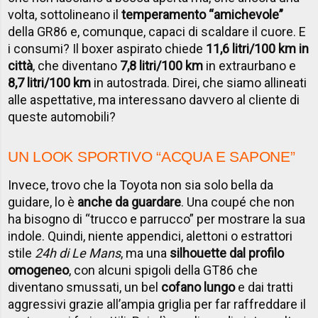
volta, sottolineano il
temperamento “amichevole”
della GR86 e, comunque, capaci di scaldare il cuore. E
i consumi? Il boxer aspirato chiede
11,6 litri/100 km in
città
, che diventano
7,8 litri/100 km
in extraurbano e
8,7 litri/100 km
in autostrada. Direi, che siamo allineati
alle aspettative, ma interessano davvero al cliente di
queste automobili?
UN LOOK SPORTIVO “ACQUA E SAPONE”
Invece, trovo che la Toyota non sia solo bella da
guidare, lo è
anche da guardare
. Una coupé che non
ha bisogno di “trucco e parrucco” per mostrare la sua
indole. Quindi, niente appendici, alettoni o estrattori
stile
24h di Le Mans
, ma una
silhouette dal profilo
omogeneo
, con alcuni spigoli della GT86 che
diventano smussati, un bel
cofano lungo
e dai tratti
aggressivi grazie all’ampia griglia per far raffreddare il