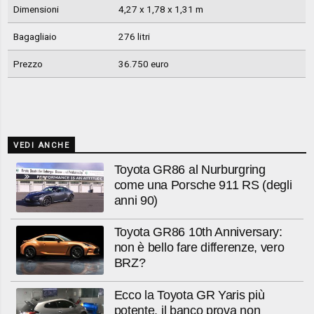
Dimensioni
4,27 x 1,78 x 1,31 m
Bagagliaio
276 litri
Prezzo
36.750 euro
VEDI ANCHE
Toyota GR86 al Nurburgring
come una Porsche 911 RS (degli
anni 90)
Toyota GR86 10th Anniversary:
non è bello fare differenze, vero
BRZ?
Ecco la Toyota GR Yaris più
potente, il banco prova non