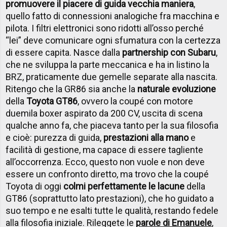
promuovere il piacere di guida vecchia maniera
,
quello fatto di connessioni analogiche fra macchina e
pilota. I filtri elettronici sono ridotti all’osso perché
“lei” deve comunicare ogni sfumatura con la certezza
di essere capita. Nasce dalla
partnership con Subaru
,
che ne sviluppa la parte meccanica e ha in listino la
BRZ, praticamente due gemelle separate alla nascita.
Ritengo che la GR86 sia anche la
naturale evoluzione
della
Toyota GT86
, ovvero la coupé con motore
duemila boxer aspirato da 200 CV, uscita di scena
qualche anno fa, che piaceva tanto per la sua filosofia
e cioè: purezza di guida,
prestazioni alla mano
e
facilità di gestione, ma capace di essere tagliente
all’occorrenza. Ecco, questo non vuole e non deve
essere un confronto diretto, ma trovo che la coupé
Toyota di oggi
colmi perfettamente le lacune
della
GT86 (soprattutto lato prestazioni), che ho guidato a
suo tempo e ne esalti tutte le qualità, restando fedele
alla filosofia iniziale. Rileggete le
parole di Emanuele
,