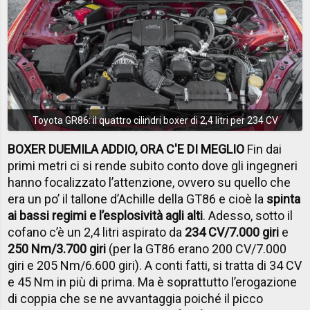
Toyota GR86: il quattro cilindri boxer di 2,4 litri per 234 CV
BOXER DUEMILA ADDIO, ORA C'E DI MEGLIO
Fin dai
primi metri ci si rende subito conto dove gli ingegneri
hanno focalizzato l’attenzione, ovvero su quello che
era un po’ il tallone d’Achille della GT86 e cioè la
spinta
ai bassi regimi e l’esplosività agli alti
. Adesso, sotto il
cofano c’è un 2,4 litri aspirato da
234 CV/7.000 giri
e
250 Nm/3.700 giri
(per la GT86 erano 200 CV/7.000
giri e 205 Nm/6.600 giri). A conti fatti, si tratta di 34 CV
e 45 Nm in più di prima. Ma è soprattutto l’erogazione
di coppia che se ne avvantaggia poiché il picco