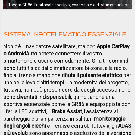
Toyota GR86: l'abitacolo sportivo, essenziale e di ottima qualità
SISTEMA INFOTELEMATICO ESSENZIALE
Non c’è il navigatore satellitare, ma con
Apple CarPlay
o Android
Auto
potete connettere il vostro
smartphone e usarlo comodamente. Gli altri comandi
sono tutti fisici: dal climatizzatore bi-zona, alla radio,
fino al freno a mano che
rifiuta il pulsante elettrico
per
una bella leva d’altri tempi. La modernità del progetto,
tuttavia, non può prescindere da quegli accessori che
sono
diventati indispensabili
, quindi, anche una
sportiva essenziale come la GR86 è equipaggiata con
i fari a LED adattivi, il
Brake Assist
, l’assistenza al
parcheggio e alla ripartenza in salita, il
monitoraggio
degli angoli ciechi
e il cruise control. Tuttavia, gli
ADAS
più evoluti
sono appannaggio esclusivo della versione