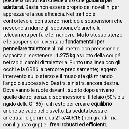
poiché la GR86 non chiede altro che
guidarla per
adattarsi
. Basta non essere proprio dei novellini per
apprezzare la sua efficacia. Nel traffico è
confortevole, con sterzo morbido e sospensioni che
riescono a ridurre gli scossoni, c’è anche la
telecamera per fare le manovre. Ma lo stesso sterzo
e le sospensioni diventano
fondamentali per
pennellare traiettorie
al millimetro, con precisione e
capacità di sostenere i
1.275 kg
a vuoto della coupé
nei rapidi cambi di traiettoria. Punto una linea con gli
occhi e la GR86 la percorre precisamente; leggero
intervento sullo sterzo e il muso sta già mirando
l’angolo successivo. Destra, sinistra, ancora destra.
Dove vanno le ruote davanti, subito dopo arrivano
quelle dietro, senza disconnessione. Il telaio (50% più
rigido della GT86) fa il resto per creare
equilibrio
anche se vado bello svelto. La seduta bassa e
arretrata, le gomme da 215/40R18 (non grandi, ma
con il giusto grip) e i
freni robusti ed efficienti
,