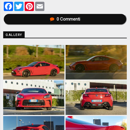
Facebook
Twitter
Pinterest
Email
0
Commenti
GALLERY