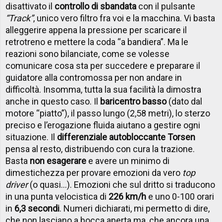
disattivato il
controllo di sbandata
con il pulsante
“Track”
, unico vero filtro fra voi e la macchina. Vi basta
alleggerire appena la pressione per scaricare il
retrotreno e mettere la coda “a bandiera”. Ma le
reazioni sono bilanciate, come se volesse
comunicare cosa sta per succedere e preparare il
guidatore alla contromossa per non andare in
difficoltà. Insomma, tutta la sua facilità la dimostra
anche in questo caso. Il
baricentro basso
(dato dal
motore “piatto”), il passo lungo (2,58 metri), lo sterzo
preciso e l’erogazione fluida aiutano a gestire ogni
situazione. Il
differenziale autobloccante Torsen
pensa al resto, distribuendo con cura la trazione.
Basta
non esagerare
e avere un minimo di
dimestichezza per provare emozioni da vero
top
driver
(o quasi…). Emozioni che sul dritto si traducono
in una punta velocistica di
226 km/h
e uno 0-100 orari
in
6,3 secondi
. Numeri dichiarati, mi permetto di dire,
che non lasciano a bocca aperta ma, che ancora una