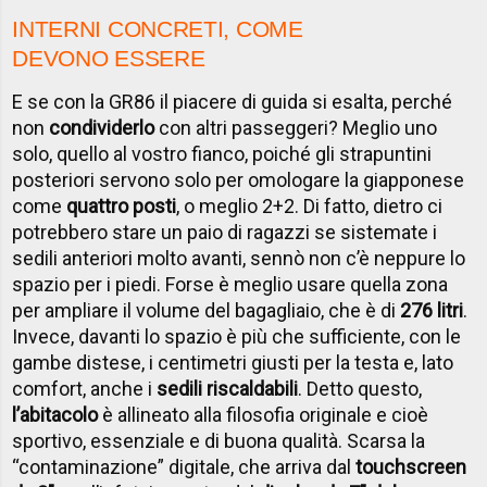
INTERNI CONCRETI, COME
DEVONO ESSERE
E se con la GR86 il piacere di guida si esalta, perché
non
condividerlo
con altri passeggeri? Meglio uno
solo, quello al vostro fianco, poiché gli strapuntini
posteriori servono solo per omologare la giapponese
come
quattro posti
, o meglio 2+2. Di fatto, dietro ci
potrebbero stare un paio di ragazzi se sistemate i
sedili anteriori molto avanti, sennò non c’è neppure lo
spazio per i piedi. Forse è meglio usare quella zona
per ampliare il volume del bagagliaio, che è di
276 litri
.
Invece, davanti lo spazio è più che sufficiente, con le
gambe distese, i centimetri giusti per la testa e, lato
comfort, anche i
sedili riscaldabili
. Detto questo,
l’abitacolo
è allineato alla filosofia originale e cioè
sportivo, essenziale e di buona qualità. Scarsa la
“contaminazione” digitale, che arriva dal
touchscreen