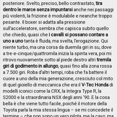
posteriore. Svelto, preciso, bello contrastato,
tira
dentro le marce senza impuntarsi
anche nei passaggi
più violenti, la frizione è modulabile e neanche troppo
pesante. Il boxer si adatta alla pressione
sull’acceleratore, sembra che capisca subito quello
che chiedo, quasi che
i cavalli si possano contare a
uno a uno
tanta è fluida, ma svelta, l’erogazione. Qui
niente turbo, ma una corsa da duemila giri in su, dove
a tre-e-cinque/quattromila inizia la spinta vera, poi mi
ritrovo nuovamente sotto al piede destro altri
tremila
giri di godimento in allungo
, quasi fino alla zona rossa
a 7.500 giri. Roba d’altri tempi, roba che fa battere il
cuore a uno della mia generazione, cresciuto col mito
di quel gioiello di meccanica che era il
V-Tec Honda
di
modelli iconici come la CRX, la Integra Type R, la
S2000 e la straordinaria NSX degli anni '90. E la cosa
bella è che viene tutto facile, poiché il motore della
Toyota parla la mia stessa lingua – se mi concedete il
termine – che non sono un vero pilota, me la cavo, ma