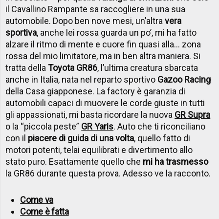
il Cavallino Rampante sa raccogliere in una sua
automobile. Dopo ben nove mesi, un’altra
vera
sportiva
, anche lei rossa guarda un po’, mi ha fatto
alzare il ritmo di mente e cuore fin quasi alla… zona
rossa del mio limitatore, ma in ben altra maniera. Si
tratta della
Toyota GR86
, l’ultima creatura sbarcata
anche in Italia, nata nel reparto sportivo
Gazoo Racing
della Casa giapponese. La factory è garanzia di
automobili capaci di muovere le corde giuste in tutti
gli appassionati, mi basta ricordare la nuova
GR Supra
o la “piccola peste”
GR Yaris
. Auto che ti riconciliano
con il
piacere di guida di una volta
, quello fatto di
motori potenti, telai equilibrati e divertimento allo
stato puro. Esattamente quello che
mi ha trasmesso
la GR86 durante questa prova. Adesso ve la racconto.
Come va
Come è fatta