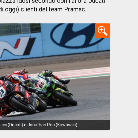
piazzandosi secondo con l'allora Ducati
di oggi) clienti del team Pramac.
ucci (Ducati) e Jonathan Rea (Kawasaki)