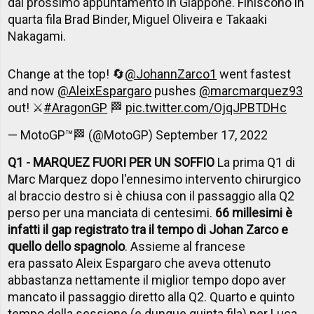
dal prossimo appuntamento in Giappone. Finiscono in
quarta fila Brad Binder, Miguel Oliveira e Takaaki
Nakagami.
Change at the top! 🔄
@JohannZarco1
went fastest
and now
@AleixEspargaro
pushes
@marcmarquez93
out! ⚔️
#AragonGP
🏁
pic.twitter.com/OjqJPBTDHc
— MotoGP™🏁 (@MotoGP)
September 17, 2022
Q1 - MARQUEZ FUORI PER UN SOFFIO
La prima Q1 di
Marc Marquez dopo l'ennesimo intervento chirurgico
al braccio destro si è chiusa con il passaggio alla Q2
perso per una manciata di centesimi.
66 millesimi è
infatti il gap registrato tra il tempo di Johan Zarco e
quello dello spagnolo
. Assieme al francese
era passato Aleix Espargaro che aveva ottenuto
abbastanza nettamente il miglior tempo dopo aver
mancato il passaggio diretto alla Q2. Quarto e quinto
tempo della sessione (e dunque quinta fila) per Luca