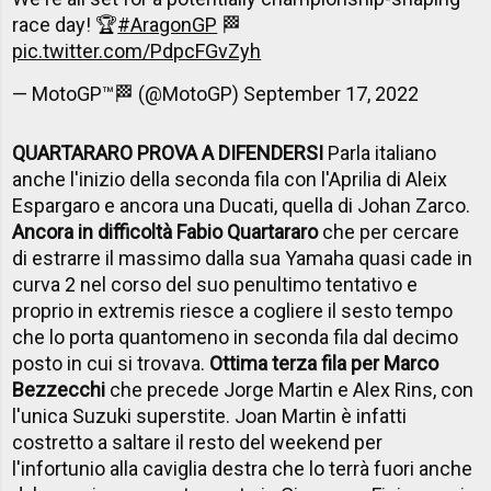
race day! 🏆
#AragonGP
🏁
pic.twitter.com/PdpcFGvZyh
— MotoGP™🏁 (@MotoGP)
September 17, 2022
QUARTARARO PROVA A DIFENDERSI
Parla italiano
anche l'inizio della seconda fila con l'Aprilia di Aleix
Espargaro e ancora una Ducati, quella di Johan Zarco.
Ancora in difficoltà Fabio Quartararo
che per cercare
di estrarre il massimo dalla sua Yamaha quasi cade in
curva 2 nel corso del suo penultimo tentativo e
proprio in extremis riesce a cogliere il sesto tempo
che lo porta quantomeno in seconda fila dal decimo
posto in cui si trovava.
Ottima terza fila per Marco
Bezzecchi
che precede Jorge Martin e Alex Rins, con
l'unica Suzuki superstite. Joan Martin è infatti
costretto a saltare il resto del weekend per
l'infortunio alla caviglia destra che lo terrà fuori anche