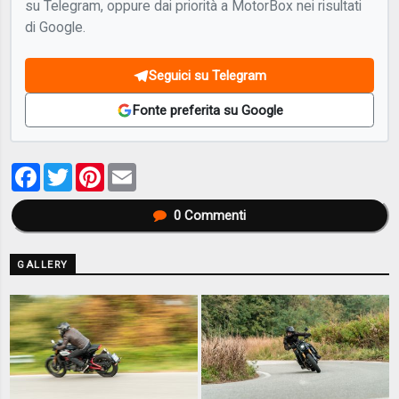
su Telegram, oppure dai priorità a MotorBox nei risultati
di Google.
Seguici su Telegram
Fonte preferita su Google
Facebook
Twitter
Pinterest
Email
0
Commenti
GALLERY