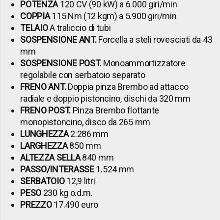
POTENZA
120 CV (90 kW) a 6.000 giri/min
COPPIA
115 Nm (12 kgm) a 5.900 giri/min
TELAIO
A traliccio di tubi
SOSPENSIONE ANT.
Forcella a steli rovesciati da 43
mm
SOSPENSIONE POST.
Monoammortizzatore
regolabile con serbatoio separato
FRENO ANT.
Doppia pinza Brembo ad attacco
radiale e doppio pistoncino, dischi da 320 mm
FRENO POST.
Pinza Brembo flottante
monopistoncino, disco da 265 mm
LUNGHEZZA
2.286 mm
LARGHEZZA
850 mm
ALTEZZA SELLA
840 mm
PASSO/INTERASSE
1.524 mm
SERBATOIO
12,9 litri
PESO
230 kg o.d.m.
PREZZO
17.490 euro