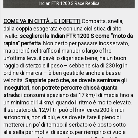
Indian FTR 1200 S Race Replica
COME VA IN CITTÀ... E I DIFETTI
Compatta, snella,
dalla coppia esagerata e con una ciclistica di alto
livello:
sceglierei la Indian FTR 1200 S come “moto da
rapina” perfetta
. Non certo per passare inosservato,
ma perché nel traffico il manubrio largo offre
un’ottima leva, il pavè lo digerisce bene, ha un buon
raggio di sterzo e il peso – sebbene sia di 230 kg in
ordine di marcia – è ben gestibile anche a basse
velocità.
Sappiate però che, se dovete seminare gli
inseguitori, non potrete percorre chissà quanta
strada
: i consumi spaziano dai 17 km/l di media fino a
un minimo di 14 km/l quando il ritmo è molto elevato.
Il serbatoio da 12,9 litri può offrirvi circa 200 km di
autonomia, non di più, e se dovete fare il pieno ci
metterci un po’ di tempo: il serbatoio è posto sotto
alla sella per motivi di spazio, per riempirlo ci vuole