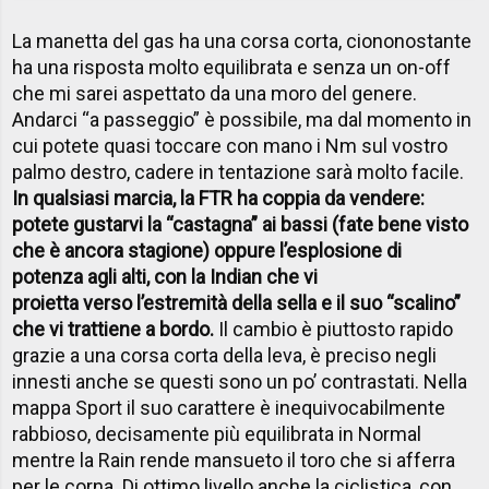
La manetta del gas ha una corsa corta, ciononostante
ha una risposta molto equilibrata e senza un on-off
che mi sarei aspettato da una moro del genere.
Andarci “a passeggio” è possibile, ma dal momento in
cui potete quasi toccare con mano i Nm sul vostro
palmo destro, cadere in tentazione sarà molto facile.
In qualsiasi marcia, la FTR ha coppia da vendere:
potete gustarvi la “castagna” ai bassi (fate bene visto
che è ancora stagione) oppure l’esplosione di
potenza agli alti, con la Indian che vi
proietta verso l’estremità della sella e il suo “scalino”
che vi trattiene a bordo.
Il cambio è piuttosto rapido
grazie a una corsa corta della leva, è preciso negli
innesti anche se questi sono un po’ contrastati. Nella
mappa Sport il suo carattere è inequivocabilmente
rabbioso, decisamente più equilibrata in Normal
mentre la Rain rende mansueto il toro che si afferra
per le corna. Di ottimo livello anche la ciclistica, con