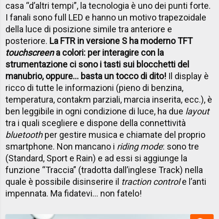
casa “d’altri tempi”, la tecnologia è uno dei punti forte.
I fanali sono full LED e hanno un motivo trapezoidale
della luce di posizione simile tra anteriore e
posteriore.
La FTR in versione S ha moderno TFT
touchscreen
a colori: per interagire con la
strumentazione ci sono i tasti sui blocchetti del
manubrio, oppure… basta un tocco di dito!
Il display è
ricco di tutte le informazioni (pieno di benzina,
temperatura, contakm parziali, marcia inserita, ecc.), è
ben leggibile in ogni condizione di luce, ha due
layout
tra i quali scegliere e dispone della connettività
bluetooth
per gestire musica e chiamate del proprio
smartphone. Non mancano i
riding mode
: sono tre
(Standard, Sport e Rain) e ad essi si aggiunge la
funzione “Traccia” (tradotta dall’inglese Track) nella
quale è possibile disinserire il
traction control
e l’anti
impennata. Ma fidatevi… non fatelo!