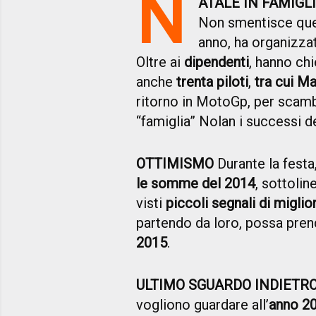
N
ATALE IN FAMIGL
Non smentisce qu
anno, ha organizzat
Oltre ai
dipendenti
, hanno ch
anche
trenta piloti
,
tra cui M
ritorno in MotoGp, per scambi
“famiglia” Nolan i successi d
OTTIMISMO
Durante la festa,
le somme del 2014
, sottoli
visti
piccoli segnali di migli
partendo da loro, possa pre
2015
.
ULTIMO SGUARDO INDIETR
vogliono guardare all’
anno 2