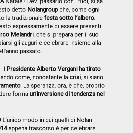
IA
Natale? Devi passarlo con i tuoi, si sa.
esto detto
Nolangroup
che, come ogni
o la tradizionale
festa sotto l’albero
.
iesto espressamente di essere presenti
arco Melandri
, che si prepara per il suo
arsi gli auguri e celebrare insieme alla
ell’anno passato.
 il
Presidente Alberto Vergani ha tirato
neando come, nonostante la
crisi
, si siano
oramento
. La speranza, ora, è che, proprio
ndere forma
un’inversione di tendenza nel
O
L’unico modo in cui quelli di Nolan
014
appena trascorso è per celebrare i