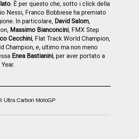
lato
. È per questo che, sotto i click della
gio Nessi, Franco Bobbiese ha premiato
gione. In particolare,
David Salom
,
ion,
Massimo Bianconcini
, FMX Step
co Cecchini
, Flat Track World Champion,
ld Champion, e, ultimo ma non meno
messa
Enea Bastianini
, per aver portato a
 Year.
R Ultra Carbon MotoGP