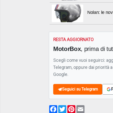
Nolan: le no
RESTA AGGIORNATO
MotorBox
, prima di tutt
Scegli come vuoi seguirci: ag
Telegram, oppure dai priorità a
Google.
Seguici su Telegram
F
Facebook
Twitter
Pinterest
Email