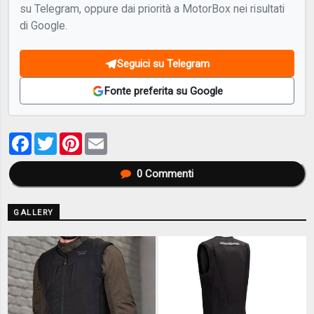
su Telegram, oppure dai priorità a MotorBox nei risultati
di Google.
Seguici su Telegram
Fonte preferita su Google
Facebook
Twitter
Pinterest
Email
0
Commenti
GALLERY