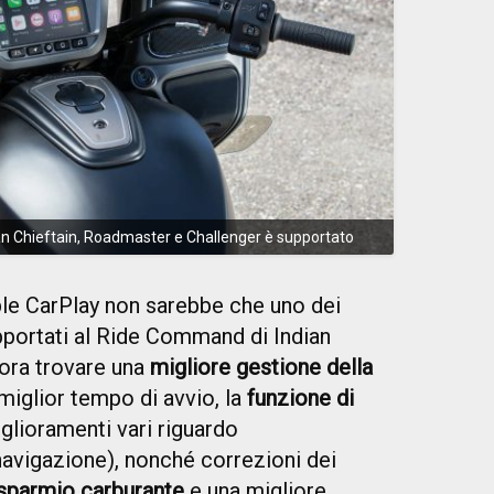
ian Chieftain, Roadmaster e Challenger è supportato
le CarPlay non sarebbe che uno dei
portati al Ride Command di Indian
 ora trovare una
migliore gestione della
 miglior tempo di avvio, la
funzione di
glioramenti vari riguardo
i navigazione), nonché correzioni dei
isparmio carburante
e una migliore