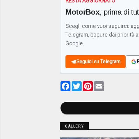
RESTA AGGIORNATO
MotorBox
, prima di tutt
Scegli come vuoi seguirci: ag
Telegram, oppure dai priorità a
Google.
Seguici su Telegram
F
Facebook
Twitter
Pinterest
Email
GALLERY