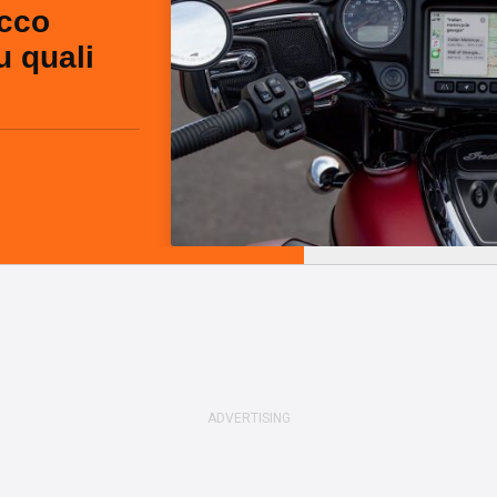
cco
u quali