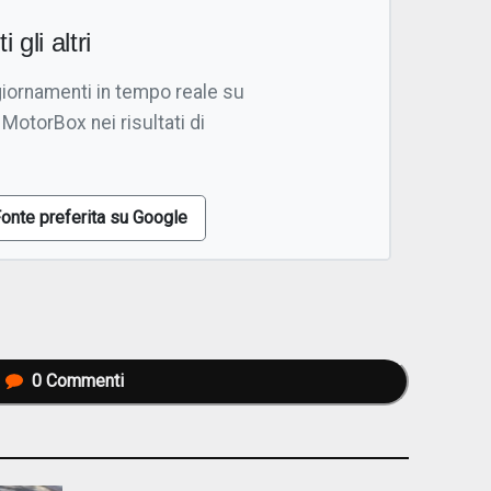
i gli altri
giornamenti in tempo reale su
 MotorBox nei risultati di
onte preferita su Google
0
Commenti