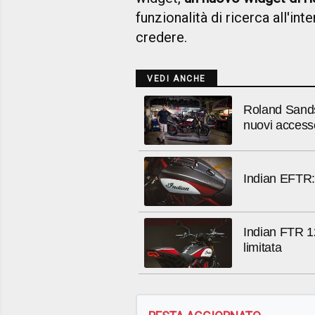
funzionalità di ricerca all'in
credere.
VEDI ANCHE
Roland Sands
nuovi access
Indian EFTR: 
Indian FTR 12
limitata