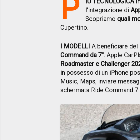
P
IÙ TECNOLOGICA
In
l'integrazione di
App
Scopriamo
quali m
Cupertino.
I MODELLI
A beneficiare del
Command da 7''
. Apple CarPl
Roadmaster e Challenger 202
in possesso di un iPhone po
Music, Maps, inviare messaggi
schermata Ride Command 7 