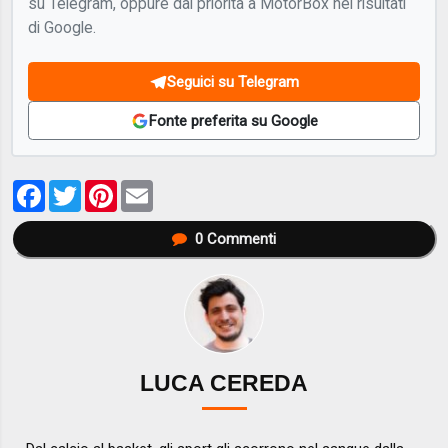
su Telegram, oppure dai priorità a MotorBox nei risultati
di Google.
Seguici su Telegram
Fonte preferita su Google
Facebook
Twitter
Pinterest
Email
0
Commenti
LUCA CEREDA