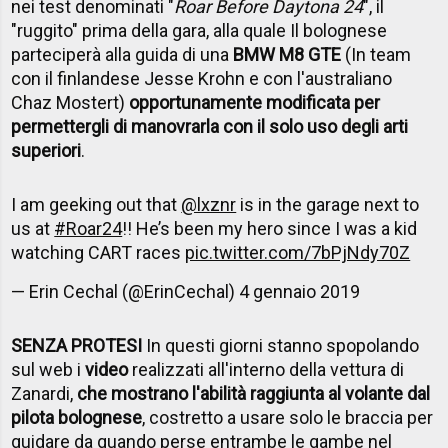
nei test denominati "
Roar Before Daytona 24
", il
"ruggito" prima della gara, alla quale Il bolognese
parteciperà alla guida di una
BMW M8 GTE
(In team
con il finlandese Jesse Krohn e con l'australiano
Chaz Mostert)
opportunamente modificata per
permettergli di manovrarla con il solo uso degli arti
superiori
.
I am geeking out that
@lxznr
is in the garage next to
us at
#Roar24
!! He’s been my hero since I was a kid
watching CART races
pic.twitter.com/7bPjNdy70Z
— Erin Cechal (@ErinCechal)
4 gennaio 2019
SENZA PROTESI
In questi giorni stanno spopolando
sul web i
video
realizzati all'interno della vettura di
Zanardi,
che mostrano l'abilità raggiunta al volante dal
pilota bolognese
, costretto a usare solo le braccia per
guidare da quando perse entrambe le gambe nel