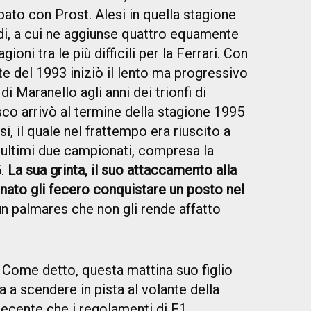
pato con Prost. Alesi in quella stagione
i, a cui ne aggiunse quattro equamente
ioni tra le più difficili per la Ferrari. Con
ate del 1993 iniziò il lento ma progressivo
i Maranello agli anni dei trionfi di
co arrivò al termine della stagione 1995
si, il quale nel frattempo era riuscito a
i ultimi due campionati, compresa la
5.
La sua grinta, il suo attaccamento alla
agnato gli fecero conquistare un posto nel
un palmares che non gli rende affatto
Come detto, questa mattina suo figlio
ta a scendere in pista al volante della
recente che i regolamenti di F1