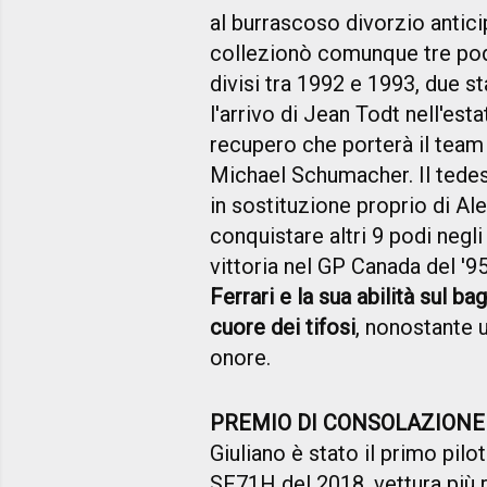
al burrascoso divorzio antici
collezionò comunque tre pod
divisi tra 1992 e 1993, due stag
l'arrivo di Jean Todt nell'est
recupero che porterà il team d
Michael Schumacher. Il tedes
in sostituzione proprio di Ale
conquistare altri 9 podi negl
vittoria nel GP Canada del '9
Ferrari e la sua abilità sul b
cuore dei tifosi
, nonostante 
onore.
PREMIO DI CONSOLAZIONE
Giuliano è stato il primo pilo
SF71H del 2018, vettura più 