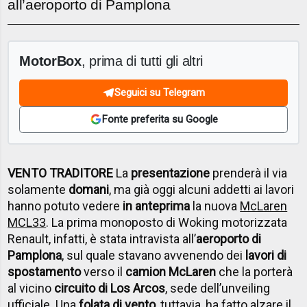
all’aeroporto di Pamplona
MotorBox
, prima di tutti gli altri
Seguici su Telegram
Fonte preferita su Google
VENTO TRADITORE
La
presentazione
prenderà il via
solamente
domani
, ma già oggi alcuni addetti ai lavori
hanno potuto vedere
in anteprima
la nuova
McLaren
MCL33
. La prima monoposto di Woking motorizzata
Renault, infatti, è stata intravista all’
aeroporto di
Pamplona
, sul quale stavano avvenendo dei
lavori di
spostamento
verso il
camion McLaren
che la porterà
al vicino
circuito di Los Arcos
, sede dell’unveiling
ufficiale. Una
folata di vento
, tuttavia, ha fatto alzare il