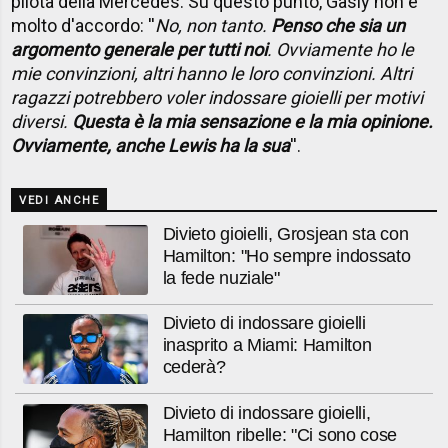
pilota della Mercedes. Su questo punto, Gasly non è
molto d'accordo: ''
No, non tanto.
Penso che sia un
argomento generale per tutti noi
. Ovviamente ho le
mie convinzioni, altri hanno le loro convinzioni. Altri
ragazzi potrebbero voler indossare gioielli per motivi
diversi.
Questa è la mia sensazione e la mia opinione.
Ovviamente, anche Lewis ha la sua
''.
VEDI ANCHE
Divieto gioielli, Grosjean sta con
Hamilton: "Ho sempre indossato
la fede nuziale"
Divieto di indossare gioielli
inasprito a Miami: Hamilton
cederà?
Divieto di indossare gioielli,
Hamilton ribelle: "Ci sono cose