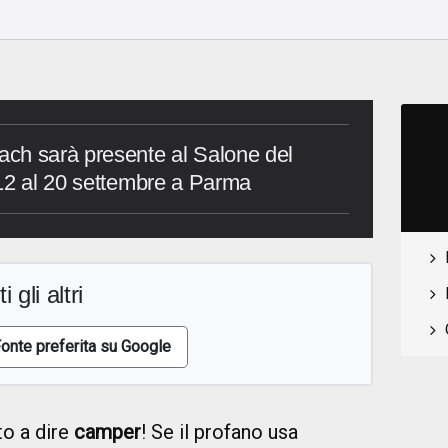
ch sarà presente al Salone del
 12 al 20 settembre a Parma
i gli altri
onte preferita su Google
to a dire
camper
! Se il profano usa