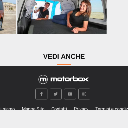
VEDI ANCHE
i siamo
Mappa Sito
Contatti
Privacy
Termini e condiz
na testata giornalistica registrata al Tribunale di Milano n. 97 d