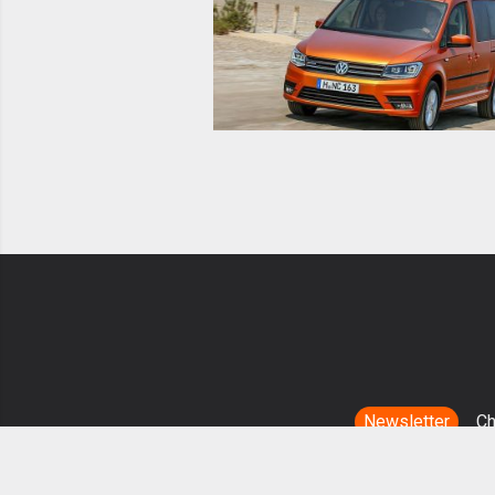
Newsletter
Ch
MotorBox è u