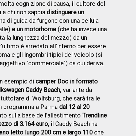
olta cognizione di causa, il cultore del
i a chi non sappia
distinguere un
na di guida da furgone con una cellula
alle)
e un motorhome
(che ha invece una
utta la lunghezza del mezzo) da un
ultimo è arredato all'interno per essere
ma e gli ingombri tipici del veicolo (si
aggettivo "commerciale") da cui deriva.
n esempio di
camper Doc in formato
lkswagen Caddy Beach
, variante da
 tuttofare di Wolfsburg, che sarà tra le
 in programma a Parma
dal 12 al 20
ato sulla base dell'allestimento
Trendline
zzo di 3.164 euro
, il Caddy Beach ha
iano letto lungo 200 cm e largo 110
che