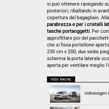
si può ottenere ripiegando sul
posteriori, ribaltando in avanti
copertura del bagagliaio. Al
parabrezza e per i cristalli lat
tasche portaoggetti
. Per com
approfittare poi del pacche
che si fissa portellone apert
230 cm x 200, due sedie pieg
scherma la porta laterale sco
aperta per ventilare meglio l'
VEDI ANCHE
Volkswagen 