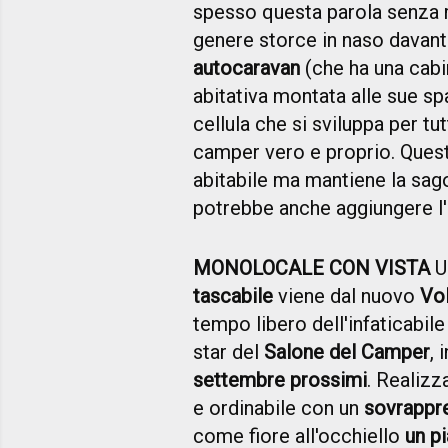
spesso questa parola senza m
genere storce in naso davant
autocaravan
(che ha una cabi
abitativa montata alle sue sp
cellula che si sviluppa per t
camper vero e proprio. Quest'
abitabile ma mantiene la sago
potrebbe anche aggiungere l'
MONOLOCALE CON VISTA
U
tascabile
viene dal nuovo
Vo
tempo libero dell'infaticabile
star del
Salone del Camper
,
settembre prossimi
. Realizz
e ordinabile con un
sovrappre
come fiore all'occhiello
un p