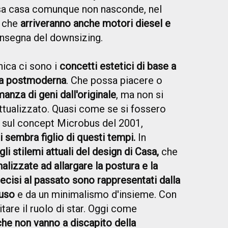
sa casa comunque non nasconde, nel
, che
arriveranno anche motori diesel e
insegna del downsizing.
nica ci sono i
concetti estetici di base a
ona postmoderna
. Che possa piacere o
manza di geni dall'originale
, ma non si
attualizzato. Quasi come se si fossero
io sul concept Microbus del 2001,
lli sembra figlio di questi tempi.
In
li stilemi attuali del design di Casa,
che
inalizzate ad allargare la postura e la
ecisi al passato sono rappresentati dalla
muso
e da un minimalismo d'insieme. Con
tare il ruolo di star. Oggi come
che non vanno a discapito della