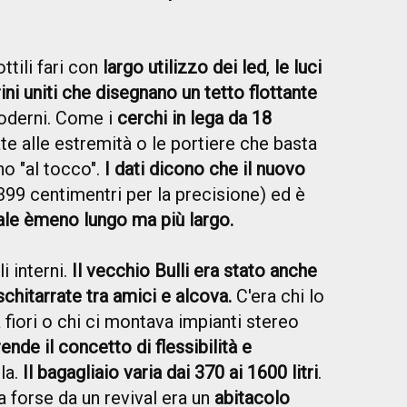
ttili fari con
largo utilizzo dei led
,
le luci
trini uniti che disegnano un tetto flottante
moderni. Come i
cerchi in lega da 18
e alle estremità o le portiere che basta
no "al tocco".
I dati dicono che il nuovo
399 centimentri per la precisione) ed è
ale è
meno lungo ma più largo.
i interni.
Il vecchio Bulli era stato anche
chitarrate tra amici e alcova.
C'era chi lo
fiori o chi ci montava impianti stereo
prende il concetto di flessibilità e
la.
Il bagagliaio varia dai 370 ai 1600 litri
.
a forse da un revival era un
abitacolo