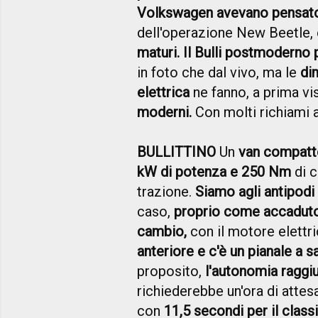
Volkswagen avevano pensato
dell'operazione New Beetle,
maturi. Il Bulli postmoderno 
in foto che dal vivo, ma le
di
elettrica
ne fanno, a prima vi
moderni.
Con molti richiami 
BULLITTINO
Un
van compatto
kW di potenza e 250 Nm
di c
trazione.
Siamo agli antipodi
caso,
proprio come accaduto 
cambio,
con il motore elettr
anteriore e c'è un pianale a
proposito,
l'autonomia raggi
richiederebbe un'ora di attes
con
11,5 secondi per il clas