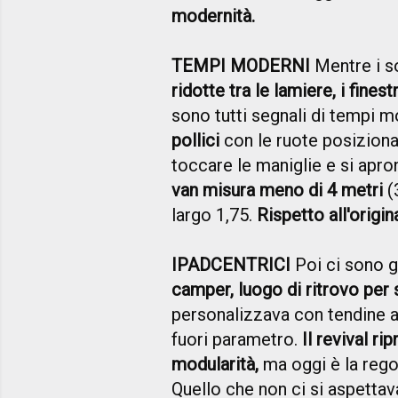
modernità.
TEMPI MODERNI
Mentre i so
ridotte tra le lamiere, i fines
sono tutti segnali di tempi 
pollici
con le ruote posizionat
toccare le maniglie e si apro
van misura meno di 4 metri
(
largo 1,75.
Rispetto all'origin
IPADCENTRICI
Poi ci sono gl
camper, luogo di ritrovo per s
personalizzava con tendine a 
fuori parametro.
Il revival ri
modularità,
ma oggi è la rego
Quello che non ci si aspettav