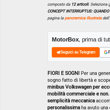
composto da
12 articoli
. Seleziona g
CONCEPT INTERRUPTUS: QUANDO L'
pagina la
panoramica illustrata
dell'
MotorBox
, prima di tutt
Seguici su Telegram
F
FIORI E SOGNI
Per una gener
sogno fatto di libertà e scop
minibus Volkswagen per ecce
mobilità commerciale e non.
semplicità meccanica
accom
personalissima
ha avuto una 