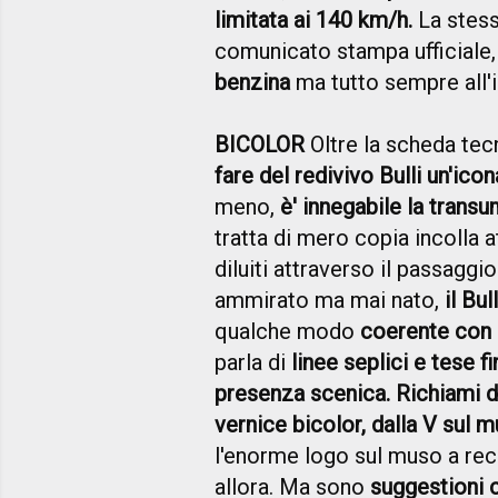
limitata ai 140 km/h.
La stes
comunicato stampa ufficiale
benzina
ma tutto sempre all'
BICOLOR
Oltre la scheda tec
fare del redivivo Bulli un'ic
meno,
è' innegabile la transu
tratta di mero copia incolla 
diluiti attraverso il passagg
ammirato ma mai nato,
il Bu
qualche modo
coerente con g
parla di
linee seplici e tese f
presenza scenica. Richiami d
vernice bicolor, dalla V sul 
l'enorme logo sul muso a reci
allora. Ma sono
suggestioni 