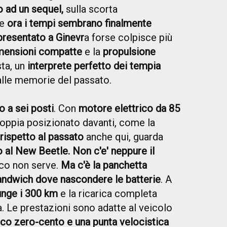
 ad un sequel,
sulla scorta
 e
ora i tempi sembrano finalmente
presentato a Ginevr
a forse colpisce più
mensioni compatte
e la
propulsione
sta, un
interprete perfetto dei tempia
alle memorie del passato.
 a sei posti
. Con
motore elettrico da 85
oppia posizionato davanti, come la
 rispetto al passato
anche qui, guarda
al New Beetle. Non c'e' neppure il
ico non serve.
Ma c'è la panchetta
 sandwich dove nascondere le batterie
. A
unge i 300 km
e la ricarica completa
a. Le prestazioni sono adatte al veicolo
sico zero-cento e una punta velocistica