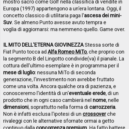
mostro sacro come Golf nella classifica di vendite in
Europa (1997) appartengono a un'era lontana. Oggi, il
concetto classico di utilitaria paga l'
ascesa dei mini-
Suv
. Se almeno Punto avesse avuto tempra e
voglia di aggiornarsi: ma nemmeno quello. Game over.
IL MITO DELL'ETERNA GIOVINEZZA
Stessa sorte di
Fiat Punto tocca ad
Alfa Romeo MiTo
, che proprio con
la segmento B del Lingotto condivide(va) il pianale. La
cottura dell'ultimo esemplare è in programma per il
mese di luglio
: nessuna MiTo di seconda
generazione, l'investimento non avrebbe fruttato
come una volta. Ancora qualche ora di pazienza, e
conosceremo l'identità di un'
eventuale erede
, di un
prodotto che in ogni caso cambierà nel
nome
, nelle
dimensioni
, soprattutto nella forma di
carrozzeria
.
Non è infatti esclusa l'ipotesi di un
crossover
che
rivaleggi con le alternative sfornate ormai a getto
continuo dalla
concorrenza premium
. Ha fatto battere