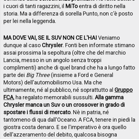
i cuori di tanti ragazzini, il
MiTo
entra di diritto nella
storia. Ma a differenza di sorella Punto, non c'è posto
per lei nella leggenda.
MA DOVE VAI, SE IL SUV NON CE L'HAI
Veniamo
dunque al caso
Chrysler
. Fonti ben informate stimano
assai prossima la sepoltura (oltre che del marchio
Lancia, messo in un angolo senza troppi
complimenti) anche di quel brand che ha a lungo fatto
parte dei
Big Three
(insieme a Ford e General
Motors) dell'automobilismo Usa. Ma che
ultimamente, né al pubblico, né soprattutto al
Gruppo
FCA
, ha regalato memorabili sussulti.
Alla gamma
Chrysler manca un Suv o un crossover in grado di
spostare i flussi di mercato
. Nè in patria, né
tantomeno di qua dall'Oceano. A FCA, tenere in piedi la
giostra costa denaro. E se l'imperativo è ora quello
dell'azzeramento del debito, qualcosa bisogna