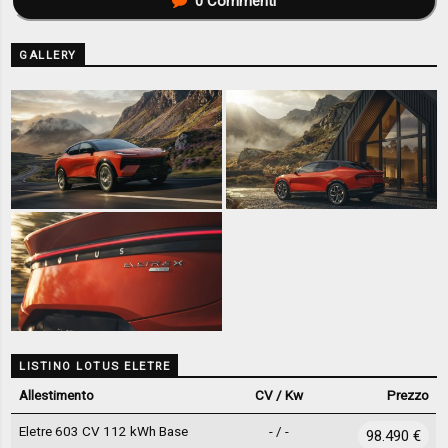
0
Commenti
GALLERY
LISTINO LOTUS ELETRE
Allestimento
CV / Kw
Prezzo
Eletre 603 CV 112 kWh Base
- / -
98.490 €