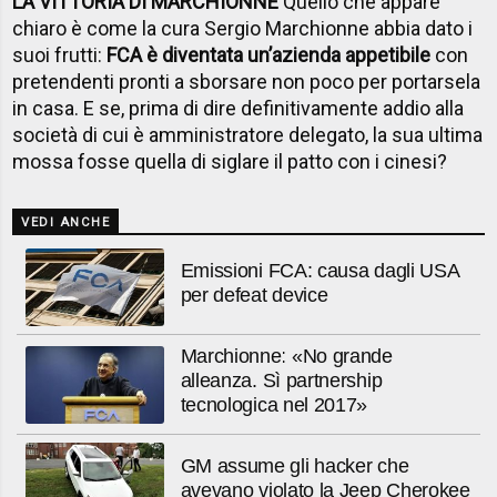
LA VITTORIA DI MARCHIONNE
Quello che appare
chiaro è come la cura Sergio Marchionne abbia dato i
suoi frutti:
FCA è diventata un’azienda appetibile
con
pretendenti pronti a sborsare non poco per portarsela
in casa. E se, prima di dire definitivamente addio alla
società di cui è amministratore delegato, la sua ultima
mossa fosse quella di siglare il patto con i cinesi?
VEDI ANCHE
Emissioni FCA: causa dagli USA
per defeat device
Marchionne: «No grande
alleanza. Sì partnership
tecnologica nel 2017»
GM assume gli hacker che
avevano violato la Jeep Cherokee