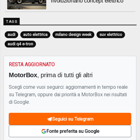
rivoluzionario concept elettrico
TAGS
audi
auto elettrica
milano design week
suv elettrico
audi q4 e-tron
RESTA AGGIORNATO
MotorBox
, prima di tutti gli altri
Scegli come vuoi seguirci: aggiornamenti in tempo reale
su Telegram, oppure dai priorità a MotorBox nei risultati
di Google.
Seguici su Telegram
Fonte preferita su Google