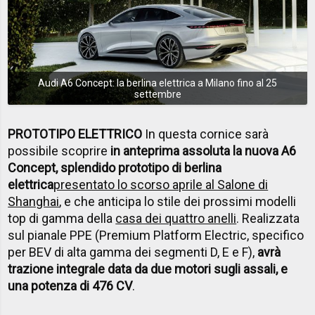
Audi A6 Concept: la berlina elettrica a Milano fino al 25
settembre
PROTOTIPO ELETTRICO
In questa cornice sarà
possibile scoprire
in anteprima assoluta la nuova A6
Concept, splendido prototipo di berlina
elettrica
presentato lo scorso aprile al Salone di
Shanghai
, e che anticipa lo stile dei prossimi modelli
top di gamma della
casa dei quattro anelli
. Realizzata
sul pianale PPE (Premium Platform Electric, specifico
per BEV di alta gamma dei segmenti D, E e F),
avrà
trazione integrale data da due motori sugli assali, e
una potenza di 476 CV
.